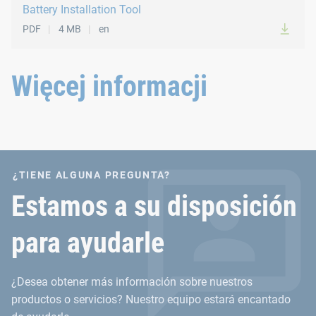
Battery Installation Tool
PDF
4 MB
en
Informacje techniczne dla nito
Więcej informacji
Siła osadzania: BV13, do 56 kN - BV17, do 76 kN
Skok: 45 mm
Waga: BV13: 8,93 kg. - BV17: 8,48 KG
¿TIENE ALGUNA PREGUNTA?
Estamos a su disposición
para ayudarle
¿Desea obtener más información sobre nuestros
productos o servicios? Nuestro equipo estará encantado