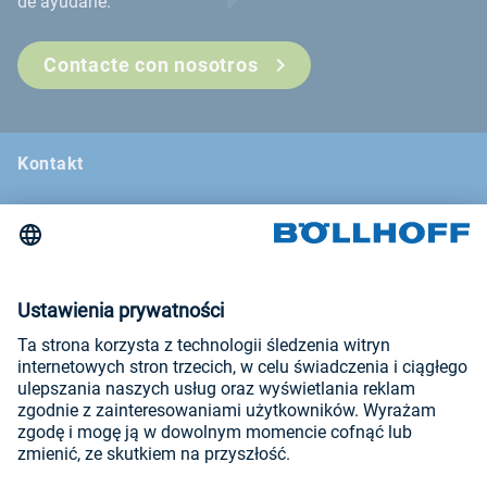
de ayudarle.
Contacte con nosotros
Kontakt
Wiadomości
Targi i seminaria
Newsletter
Dane firmy
Ogólne warunki sprzedaży
Polityka prywatności