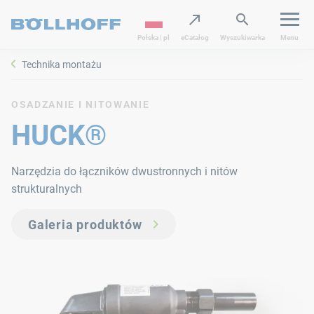
Polska | pl
eCatalog
Wyszukiwarka
Menu
Technika montażu
OSADZANIE I NITOWANIE
HUCK®
Narzędzia do łączników dwustronnych i nitów
strukturalnych
Galeria produktów