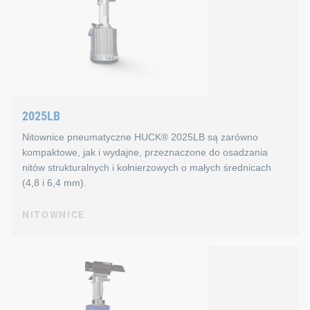
Cechy nitownicy pneumatycznej
Zaprojektowana do szybkiego osadzania nitów struk
Ergonomiczna konstrukcja
2025LB
Dostępne ze zwijaczem trzpienia
Nitownice pneumatyczne HUCK® 2025LB są zarówno
Informacje techniczne dotycząc
kompaktowe, jak i wydajne, przeznaczone do osadzania
nitów strukturalnych i kołnierzowych o małych średnicach
(4,8 i 6,4 mm).
Siła osadzania: 17,3 kN
Skok: 18,9 mm
NITOWNICE
Waga: 2,310 g
NITOWNICE
2025LB