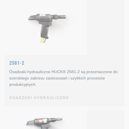
2480L
Charakterystyka osadzaków hyd
Niska waga
Wysoka niezawodność
2581-2
Prosta konstrukcja zapewniająca minimalną konserwa
Osadzaki hydrauliczne HUCK® 2581-2 są przeznaczone do
Informacje techniczne dotycząc
szerokiego zakresu zastosowań i szybkich procesów
produkcyjnych.
Siła ustawiania: 24 kN
OSADZAKI HYDRAULICZNE
Skok: 22,2 mm
OSADZAKI HYDRAULICZNE
Waga: 1000 g
2581-2