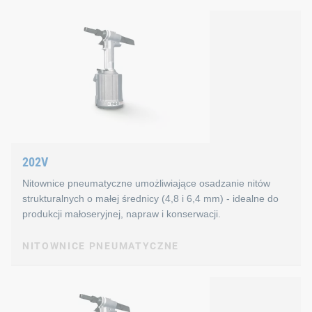
AGREGATY HYDRAULICZNE POWERIG®
Siła osadzania: 92 000 N
Powerig® HK32-030
Skok: 50,8 mm
Waga: 4,990 g
Właściwości:
Do intensywnego użytkowania
Łatwa obsługa dzięki kółkom
202V
Dostępna opcja Sureset
Nitownice pneumatyczne umożliwiające osadzanie nitów
Dane techniczne:
strukturalnych o małej średnicy (4,8 i 6,4 mm) - idealne do
produkcji małoseryjnej, napraw i konserwacji.
Silnik: 2,2 kW
NITOWNICE PNEUMATYCZNE
Ciśnienie hydrauliczne (maks.): 600 bar
NITOWNICE PNEUMATYCZNE
Waga: 97 000 g
202V
Prędkość: 3,2 l/min