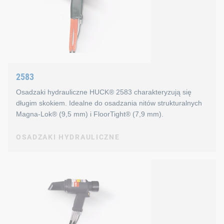
Cechy osadzaka hydraulicznego
kompaktowa i lekka
prosta konstrukcja
2583
odpowiednie do zastosowań o ograniczonej dostępnoś
Osadzaki hydrauliczne HUCK® 2583 charakteryzują się
Informacje techniczne dotycząc
długim skokiem. Idealne do osadzania nitów strukturalnych
Magna-Lok® (9,5 mm) i FloorTight® (7,9 mm).
siła: 47,500 N
OSADZAKI HYDRAULICZNE
skok: 23,8 mm
OSADZAKI HYDRAULICZNE
waga: 2,490 g
2583
Cechy osadzaków hydraulicznyc