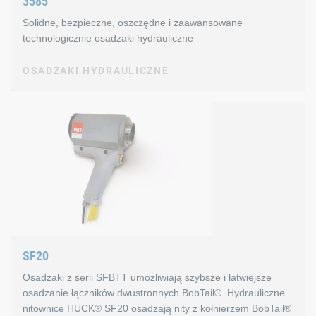
3585
Łatwa konserwacja
Solidne, bezpieczne, oszczędne i zaawansowane
Informacje techniczne dotycząc
technologicznie osadzaki hydrauliczne
OSADZAKI HYDRAULICZNE
Siła: 78 930 N
Skok: 36,5 mm
OSADZAKI HYDRAULICZNE
Waga: 4,480 g
3585
Cechy osadzaków hydraulicznyc
Duża siła osadzania
Ergonomiczna konstrukcja
SF20
Ustawia łączniki12 mm, 12,7 mm i 15,9 mm
Osadzaki z serii SFBTT umożliwiają szybsze i łatwiejsze
osadzanie łączników dwustronnych BobTail®. Hydrauliczne
nitownice HUCK® SF20 osadzają nity z kołnierzem BobTail®