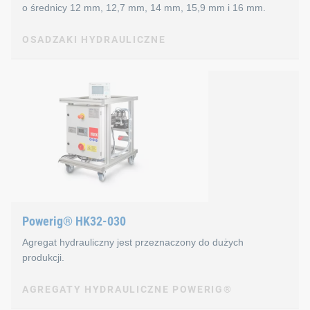
Informacje techniczne dotycząc
o średnicy 12 mm, 12,7 mm, 14 mm, 15,9 mm i 16 mm.
OSADZAKI HYDRAULICZNE
Siła: 203 000 N
Skok: 46 mm
OSADZAKI HYDRAULICZNE
SF20
Waga: 8,620 g
Cechy osadzaków hydraulicznyc
Bardzo dobry stosunek mocy do masy
Nitownice do osadzania nitów kołnierzowych BobTail
Powerig® HK32-030
Szybki i łatwy proces nitowania
Agregat hydrauliczny jest przeznaczony do dużych
produkcji.
Informacje techniczne dotycząc
AGREGATY HYDRAULICZNE POWERIG®