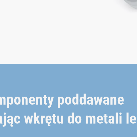
omponenty poddawane
jąc wkrętu do metali l