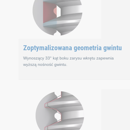
Zoptymalizowana geometria gwintu
Wynoszący 33° kąt boku zarysu wkrętu zapewnia
wyższą nośność gwintu.
Zoptymalizowana g
Wynoszący 33°, zamiast 60°, kąt boku wkrętu EJOT AL
Niski wskaźnik przemieszczania materiału dzię