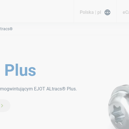
Polska | pl
eC
tracs®
 Plus
 samogwintującym EJOT ALtracs® Plus.