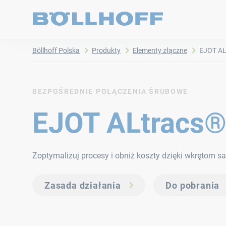
Böllhoff Polska
Produkty
Elementy złączne
EJOT AL
BEZPOŚREDNIE POŁĄCZENIA ŚRUBOWE
EJOT ALtracs®
Zoptymalizuj procesy i obniż koszty dzięki wkrętom
Zasada działania
Do pobrania