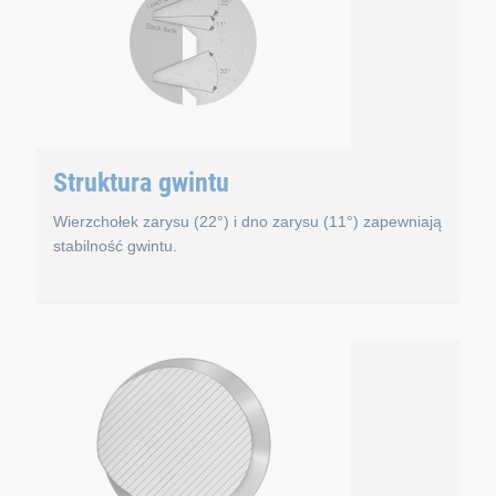
Struktura gwintu
Wierzchołek zarysu (22°) i dno zarysu (11°) zapewniają
stabilność gwintu.
eometria gwintu
Struktura gwintu
tracs® Plus geometrycznie poprawia nośność gwintu nakrętki, 
Płaski wierzchołek zarysu o kącie 22°skutkuje dużą skła
ki niewielkiemu kątowi boku zarysu 33°
Niewielki wierzchołek zarysu o kącie 22° generuje 