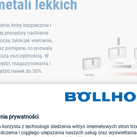
etali lekkich
nie, który bezpiecznie i
ej procedury nacinania
cze, takie jak wiercenie,
raz pomijane, co pozwala
ększą oszczędnością. W
zędzi, magazynowania i
dzić nawet do 30%.
Wkręt EJOT ALtracs® Plus
etapy pracy w porównaniu ze śr