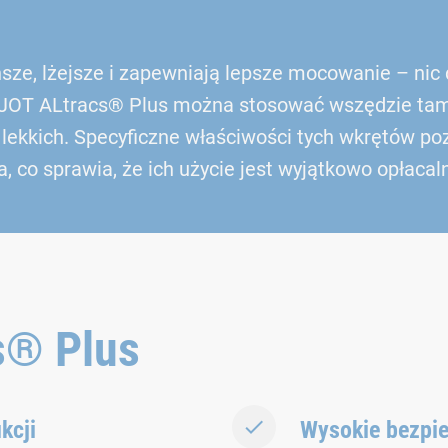
ze, lżejsze i zapewniają lepsze mocowanie – nic 
EJOT ALtracs® Plus można stosować wszędzie tam,
ekkich. Specyficzne właściwości tych wkrętów poz
, co sprawia, że ich użycie jest wyjątkowo opłacal
s® Plus
kcji
Wysokie bezpi