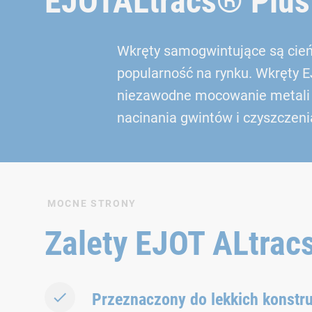
EJOTALtracs® Plus
Wkręty samogwintujące są cieńs
popularność na rynku. Wkręty 
niezawodne mocowanie metali l
nacinania gwintów i czyszczenia
MOCNE STRONY
Zalety EJOT ALtrac
Przeznaczony do lekkich konstru