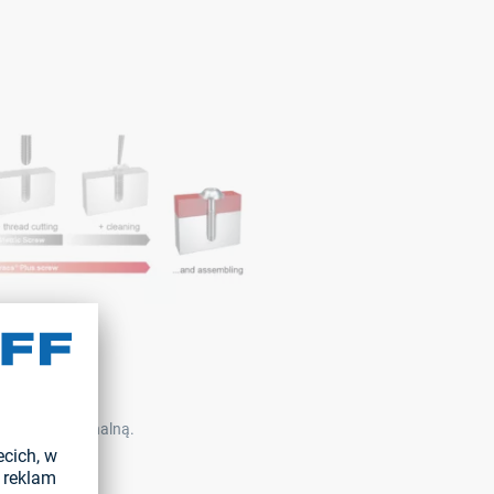
ubą konwencjonalną.