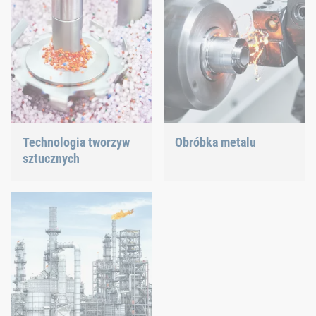
przyszłości energetycznej.
Technologia tworzyw
Obróbka metalu
sztucznych
Zróżnicowane wymagania
wymagają sprawdzonej i
Opracowujemy
nowoczesnej technologii
innowacyjne produkty z
łączenia.
tworzyw sztucznych, aby
zapewnić Ci idealne
rozwiązanie.