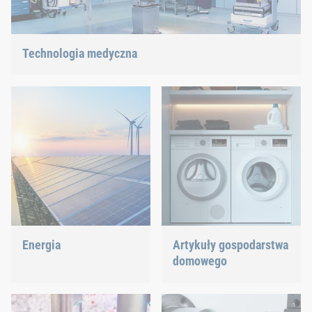
Technologia medyczna
Oferujemy niestandardowe rozwiązania połączeniowe dla
wysoce wymagających technologii.
Energia
Artykuły gospodarstwa
domowego
Rozwijając naszą
technologię mocowań i
Od zmywarek po piekarniki
montażu, bierzemy udział
– zapewniamy precyzyjnie
w procesie kształtowania
dopasowane połączenia.