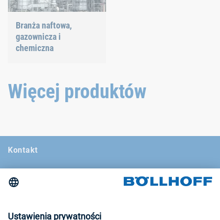
Branża naftowa,
gazownicza i
chemiczna
Nasze rozwiązania
połączeniowe wytrzymują
nawet najbardziej
Więcej produktów
ekstremalne warunki.
Kontakt
Wiadomości
Targi i seminaria
Newsletter