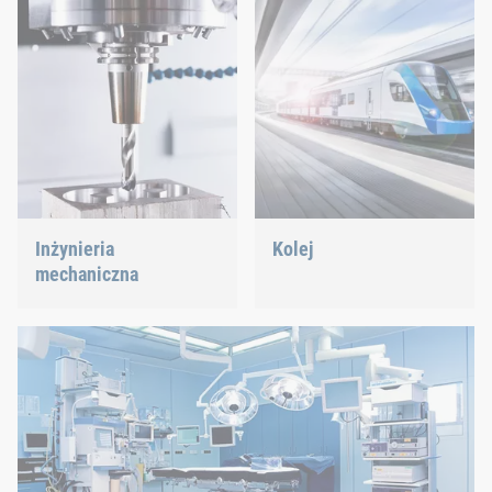
Inżynieria
Kolej
mechaniczna
Zarządzanie śrubami,
nitami, elementami
Wspieramy najbardziej
klinczującymi lub
innowacyjną branżę
częściami typu C –
innowacyjnymi
oferujemy odpowiednie
rozwiązaniami
rozwiązanie.
połączeniowymi.