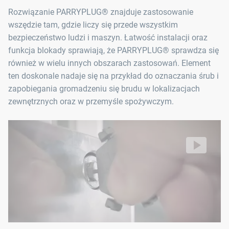
PARRYPLUG® SW4 (10 sztuk)
Rozwiązanie PARRYPLUG® znajduje zastosowanie
PARRYPLUG® SW5 (10 sztuk)
wszędzie tam, gdzie liczy się przede wszystkim
bezpieczeństwo ludzi i maszyn. Łatwość instalacji oraz
PARRYPLUG® SW6 (10 sztuk)
funkcja blokady sprawiają, że PARRYPLUG® sprawdza się
PARRYPLUG® SW8 (10 sztuk)
również w wielu innych obszarach zastosowań. Element
Przyrząd do demontażu (1)
ten doskonale nadaje się na przykład do oznaczania śrub i
zapobiegania gromadzeniu się brudu w lokalizacjach
zewnętrznych oraz w przemyśle spożywczym.
Wtyczkę PARRYPLUG® można szybko zamontować
bez użycia narzędzi, aby zapobiec nieuprawnionemu luzowan
Video: https://d30qymu4o00meq.cloudfront.net/boellhof