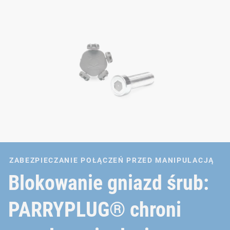
ZABEZPIECZANIE POŁĄCZEŃ PRZED MANIPULACJĄ
Blokowanie gniazd śrub:
PARRYPLUG® chroni