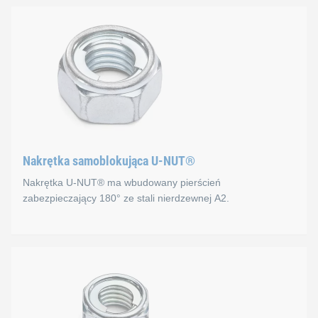
Nakrętka samoblokująca U-NUT®
Nakrętka U-NUT® ma wbudowany pierścień
zabezpieczający 180° ze stali nierdzewnej A2.
Nakrętka samoblokująca 
Wariant
kołpakowy