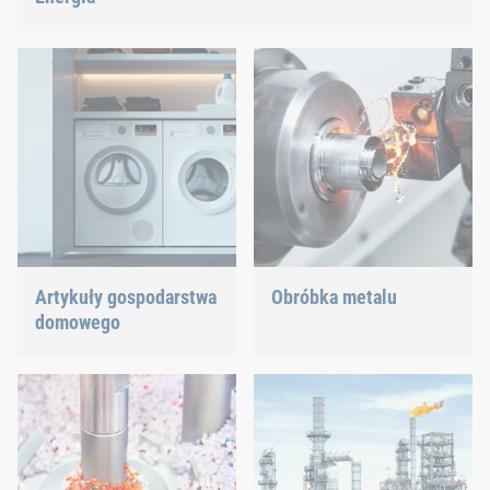
Rozwijając naszą technologię mocowań i montażu, bierzemy
udział w procesie kształtowania przyszłości energetycznej.
Artykuły gospodarstwa
Obróbka metalu
domowego
Zróżnicowane wymagania
wymagają sprawdzonej i
W produkcji artykułów
nowoczesnej technologii
gospodarstwa domowego
łączenia.
istotną rolę odrywa
komunikacja urządzeń z
siecią, niskie zużycie
energii oraz redukcja