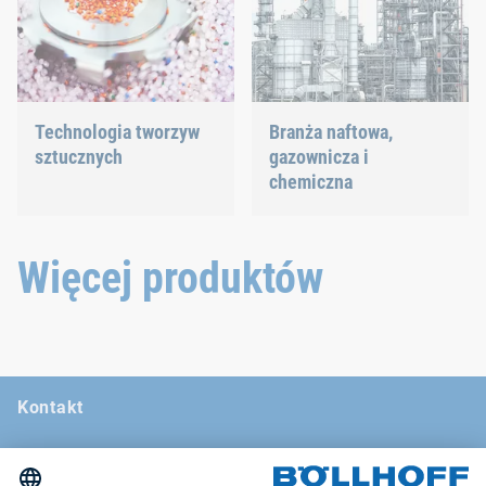
hałasu.
Technologia tworzyw
Branża naftowa,
sztucznych
gazownicza i
chemiczna
Opracowujemy
innowacyjne produkty z
Nasze rozwiązania
tworzyw sztucznych, aby
połączeniowe wytrzymują
zapewnić Ci idealne
nawet najbardziej
Więcej produktów
rozwiązanie.
ekstremalne warunki.
Kontakt
Wiadomości