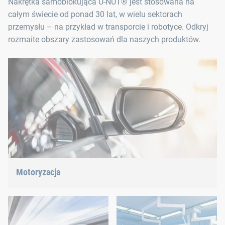
Nakrętka samoblokująca U-NUT® jest stosowana na
całym świecie od ponad 30 lat, w wielu sektorach
przemysłu – na przykład w transporcie i robotyce. Odkryj
rozmaite obszary zastosowań dla naszych produktów.
Motoryzacja
Od lekkich konstrukcji przez e-mobilność po napędy
hybrydowe – mamy właściwą odpowiedź na aktualne trendy.