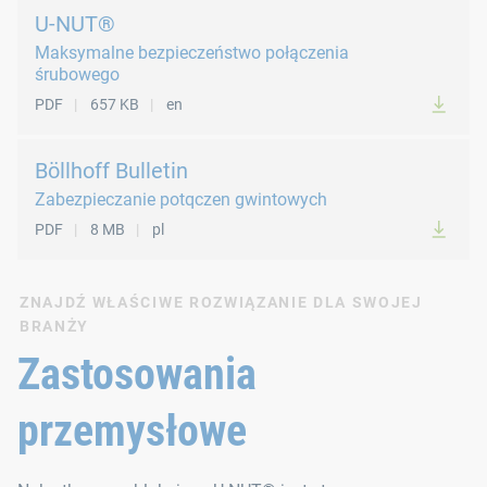
U-NUT®
Maksymalne bezpieczeństwo połączenia
śrubowego
PDF
657 KB
en
Böllhoff Bulletin
Zabezpieczanie potqczen gwintowych
PDF
8 MB
pl
ZNAJDŹ WŁAŚCIWE ROZWIĄZANIE DLA SWOJEJ
BRANŻY
Zastosowania
przemysłowe