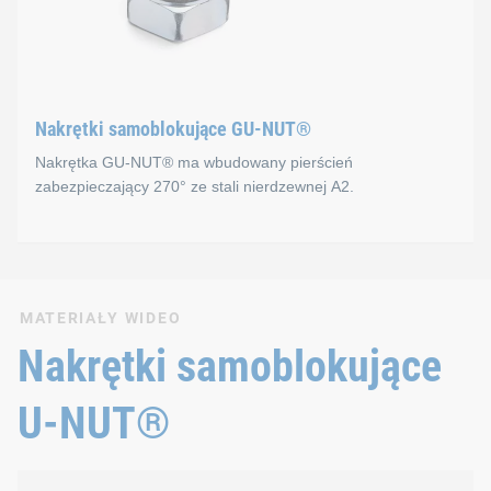
i
spawalniczy
nakrętek
U-
NUT®
Nakrętki samoblokujące GU-NUT®
W naszej standardowej gamie produktów oferujemy zakres ro
Nakrętka GU-NUT® ma wbudowany pierścień
zabezpieczający 270° ze stali nierdzewnej A2.
W przypadku zainteresowania innymi projektami prosimy o k
Nakrętki samoblokujące 
MATERIAŁY WIDEO
Nakrętka samoblokująca GU-NUT® z większym pierścieniem z
Nakrętki samoblokujące
Nasz standardowy asortyment obejmuje nakrętki w rozmiarach
U-NUT®