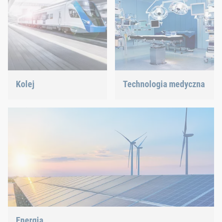
Kolej
Technologia medyczna
Zarządzanie śrubami,
Oferujemy niestandardowe
nitami, elementami
rozwiązania połączeniowe
klinczującymi lub
dla wysoce wymagających
częściami typu C –
technologii.
oferujemy odpowiednie
rozwiązanie.
Energia