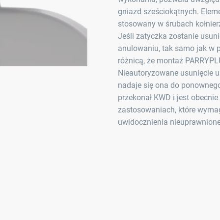
gniazd sześciokątnych. Ele
stosowany w śrubach kołnier
Jeśli zatyczka zostanie usun
anulowaniu, tak samo jak w p
różnicą, że montaż PARRYPLUG
Nieautoryzowane usunięcie us
nadaje się ona do ponowne
przekonał KWD i jest obecni
zastosowaniach, które wymag
uwidocznienia nieuprawnionej