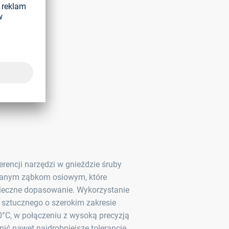
gło zębate.
ncji narzędzi w gnieździe śruby
owanym ząbkom osiowym, które
pieczne dopasowanie. Wykorzystanie
sztucznego o szerokim zakresie
°C, w połączeniu z wysoką precyzją
ić nawet najdrobniejsze tolerancje