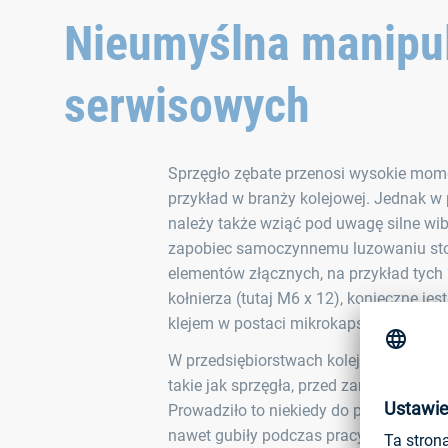
Nieumyślna manipul
serwisowych
Sprzęgło zębate przenosi wysokie mom
przykład w branży kolejowej. Jednak w
należy także wziąć pod uwagę silne wib
zapobiec samoczynnemu luzowaniu st
elementów złącznych, na przykład tyc
kołnierza (tutaj M6 x 12), konieczne jes
klejem w postaci mikrokapsułek.
W przedsiębiorstwach kolejowych zdarza
takie jak sprzęgła, przed zamontowani
Prowadziło to niekiedy do problemów, p
nawet gubiły podczas pracy, i było pr