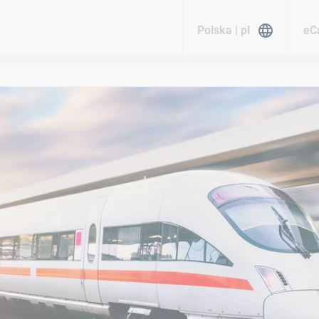
Polska | pl
eC