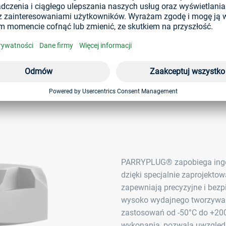
Obluzowane podczas pracy sprzę
tacie serii spotkań mających
okazało się, że serwisanci
ektórych sprzęgieł,
a skuteczność i śruby mogą
PARRYPLUG® zapobiega ingere
dzięki specjalnie zaprojekt
zapewniają precyzyjne i bez
wysoko wydajnego tworzywa 
zastosowań od -50°C do +200
wykonania, pozwala uwzględn