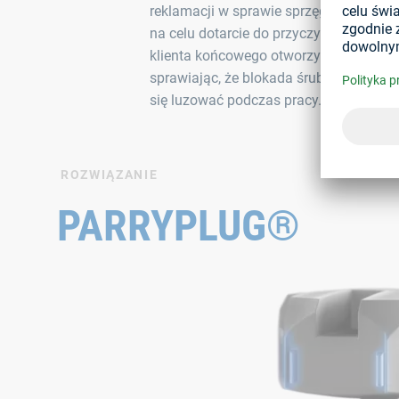
reklamacji w sprawie sprzęgieł. W rezul
na celu dotarcie do przyczyny problemu 
klienta końcowego otworzyli pokrywy ni
sprawiając, że blokada śrubowa stracił
się luzować podczas pracy.
ROZWIĄZANIE
PARRYPLUG®