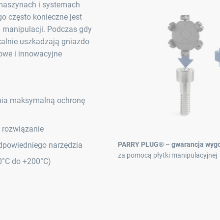
maszynach i systemach
go często konieczne jest
 manipulacji. Podczas gdy
alnie uszkadzają gniazdo
owe i innowacyjne
ia maksymalną ochronę
e rozwiązanie
dpowiedniego narzędzia
PARRY PLUG® – gwarancja wyg
za pomocą płytki manipulacyjnej
50°C do +200°C)