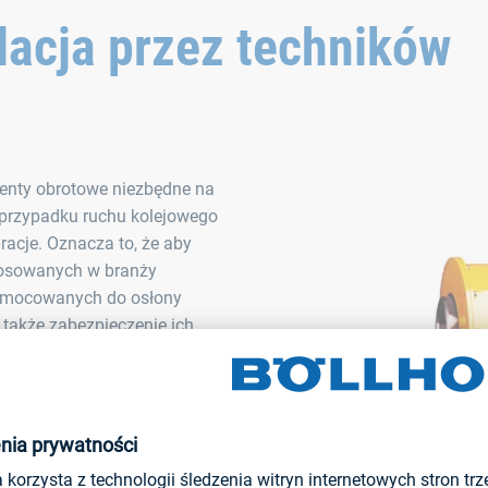
acja przez techników
enty obrotowe niezbędne na
 przypadku ruchu kolejowego
racje. Oznacza to, że aby
osowanych w branży
h mocowanych do osłony
t także zabezpieczenie ich
 się, że produkty zastępcze,
em są przechowywane latami.
onieważ śruby luzowały się, a
zyczyną kierowanych do KWD