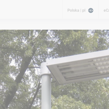
Polska | pl
eC