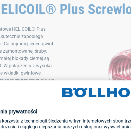
HELICOIL® Plus Screwl
intowe HELICOIL® Plus
skutecznie zapobiega
. Co najmniej jeden gwint
ne zamontowanej śruby.
ałej blokady ciernej są
0. W połączeniu z wysoką
że wkładki gwintowe
m samym przyczyniają się
WE-EF. To jedna z wielu
HELICOIL® Plus Screwlock