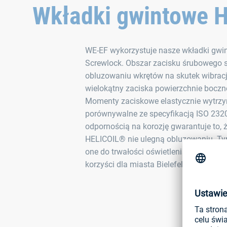
Wkładki gwintowe 
WE-EF wykorzystuje nasze wkładki gw
Screwlock. Obszar zacisku śrubowego 
obluzowaniu wkrętów na skutek wibracji
wielokątny zaciska powierzchnie bocz
Momenty zaciskowe elastycznie wytrzym
porównywalne ze specyfikacją ISO 232
odpornością na korozję gwarantuje to, 
HELICOIL® nie ulegną obluzowaniu. Ty
one do trwałości oświetlenia ulicznego 
korzyści dla miasta Bielefeld.