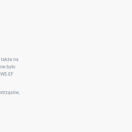
 także na
ne było
a WE-EF
strząsów,