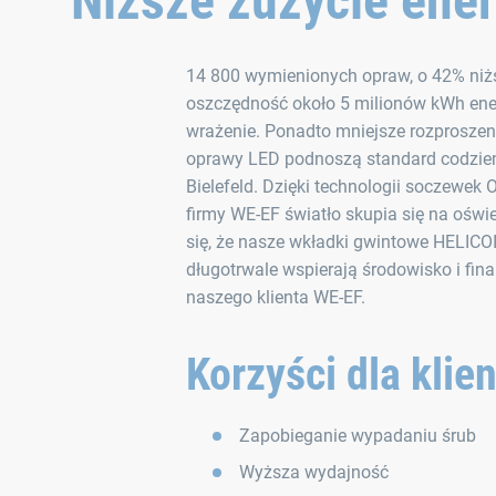
Niższe zużycie ener
14 800 wymienionych opraw, o 42% niż
oszczędność około 5 milionów kWh energ
wrażenie. Ponadto mniejsze rozproszen
oprawy LED podnoszą standard codzie
Bielefeld. Dzięki technologii soczewe
firmy WE-EF światło skupia się na oświ
się, że nasze wkładki gwintowe HELICO
długotrwale wspierają środowisko i fina
naszego klienta WE-EF.
Korzyści dla klie
Zapobieganie wypadaniu śrub
Wyższa wydajność