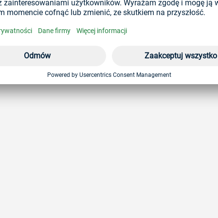
wkładka gwintowa do metali