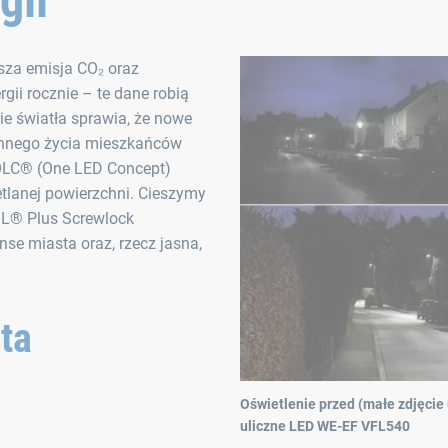
gii
sza emisja CO₂ oraz
ii rocznie – te dane robią
ie światła sprawia, że nowe
nnego życia mieszkańców
k OLC® (One LED Concept)
etlanej powierzchni. Cieszymy
IL® Plus Screwlock
nse miasta oraz, rzecz jasna,
nta
Oświetlenie przed (małe zdjęcie 
uliczne LED WE-EF VFL540