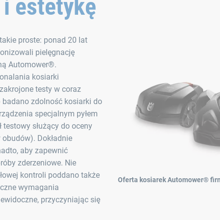
i estetykę
akie proste: ponad 20 lat
onizowali pielęgnację
zną Automower®.
nalania kosiarki
akrojone testy w coraz
 badano zdolność kosiarki do
urządzenia specjalnym pyłem
 testowy służący do oceny
w obudów). Dokładnie
nadto, aby zapewnić
róby zderzeniowe. Nie
owej kontroli poddano także
Oferta kosiarek Automower® fi
tyczne wymagania
iewidoczne, przyczyniając się