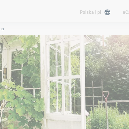
Polska | pl
eC
na