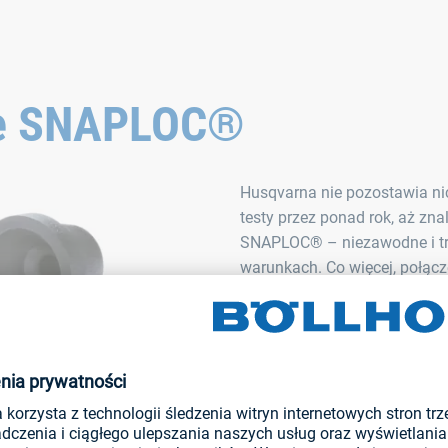
we SNAPLOC®
Husqvarna nie pozostawia ni
testy przez ponad rok, aż zna
SNAPLOC® – niezawodne i trw
warunkach. Co więcej, połącz
zewnątrz i spełnia rygorystyc
Rozwiązanie w szczegółach:
równej 10 mm zostało przym
kosiarki Automower® o wymi