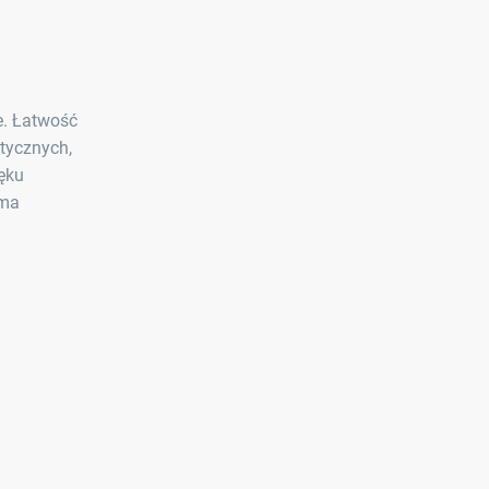
e. Łatwość
tycznych,
ęku
rma