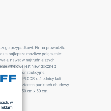
czego przypadkowi. Firma prowadziła
lazła najlepsze możliwe połączenie:
ałe, nawet w najtrudniejszych
enie wtykowe jest niewidoczne z
zne kryteria konstrukcyjne.
 gniazdo SNAPLOC® o średnicy kuli
ocowane w czterech punktach obudowy
arach około 50 cm x 50 cm.