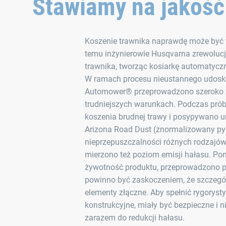
Stawiamy na jakość 
Koszenie trawnika naprawdę może być t
temu inżynierowie Husqvarna zrewolucj
trawnika, tworząc kosiarkę automatyc
W ramach procesu nieustannego udosko
Automower® przeprowadzono szeroko z
trudniejszych warunkach. Podczas prób
koszenia brudnej trawy i posypywano 
Arizona Road Dust (znormalizowany pył
nieprzepuszczalności różnych rodzajó
mierzono też poziom emisji hałasu. Po
żywotność produktu, przeprowadzono p
powinno być zaskoczeniem, że szczegół
elementy złączne. Aby spełnić rygorys
konstrukcyjne, miały być bezpieczne i n
zarazem do redukcji hałasu.