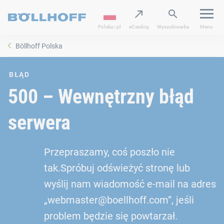
Polska | pl
eCatalog
Wyszukiwarka
Menu
Böllhoff Polska
BŁĄD
500 – Wewnętrzny błąd
serwera
Przepraszamy, coś poszło nie
tak.Spróbuj odświeżyć stronę lub
wyślij nam wiadomość e-mail na adres
„webmaster@boellhoff.com”, jeśli
problem będzie się powtarzał.