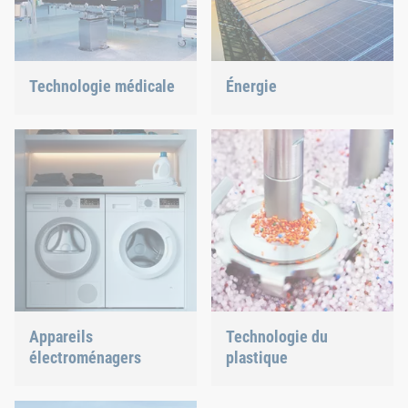
Technologie médicale
Énergie
Nous proposons des
Grâce à notre technologie
solutions d’assemblage
de fixation et
personnalisées pour les
d’assemblage, nous
technologies hautement
contribuons à façonner
sensibles.
l’avenir énergétique.
Appareils
Technologie du
électroménagers
plastique
Lave-vaisselle ou four,
Nous développons des
nous garantissons des
produits plastiques