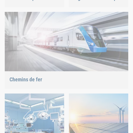
La meilleure qualité pour
Nous soutenons l’industrie
une sécurité maximale
la plus innovante avec nos
avec un poids minimal :
solutions d’assemblage
nous offrons la solution
innovantes.
appropriée.
Chemins de fer
Qu’il s’agisse de vis, de rivets, de clinchage ou de gestion des
pièces C, nous offrons la solution adaptée.