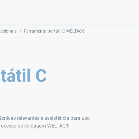
racionais
Ferramenta portátil C WELTAC®​
átil C
cnicas relevantes e assistência para uso
e processo de soldagem WELTAC®