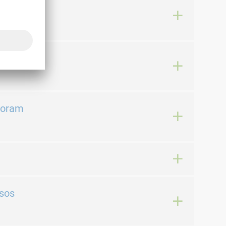
las em
foram
rsos