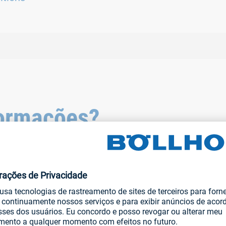
formações?
i você encontra respostas para as situações mais comuns que 
am de tratamento prévio?