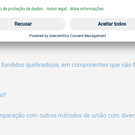
alumínio para formar um conjunto e depois soldá-
m aço para realizar fixações de aço/aço ou aço-
s fundidos quebradiços, em componentes que não 
ão?
comparação com outros métodos de união com dive