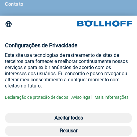
Contato
Notícias
Revista Böllhoff
Feiras e seminários
Aviso legal
Termos e condições gerais
Declaração de proteção de dados
Visite-nos em
YouTube
LinkedIn
© Böllhoff Group