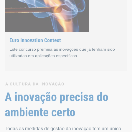
Euro Innovation Contest
Este concurso premeia as inovações que já tenham sido
utilizadas em aplicações específicas.
Euro Innovation Contest
A CULTURA DA INOVAÇÃO
A inovação precisa do
O Euro Innovation Contest é organizado a cada dois anos de
ambiente certo
Um júri de especialistas atribui, então, o prêmio de “Melho
Todas as medidas de gestão da inovação têm um único