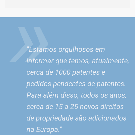
»
Conjuntos de recipientes 
Este conjunto de recipientes para os nossos sistemas ECOSI
A excelente funcionalidade também impressionou o júri dos
"Estamos orgulhosos em
informar que temos, atualmente,
cerca de 1000 patentes e
pedidos pendentes de patentes.
Para além disso, todos os anos,
cerca de 15 a 25 novos direitos
de propriedade são adicionados
na Europa."