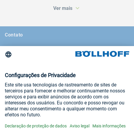
Ver mais
Contato
Notícias
Revista Böllhoff
Feiras e seminários
Aviso legal
Porcas prensáveis
Porcas sem travamento
Termos e condições gerais
Declaração de proteção de dados
DIN E PEÇAS PADRÃO
DIN E PEÇAS PADRÃO
Visite-nos em