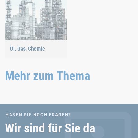
Öl, Gas, Chemie
Unsere
Verbindungslösungen
halten auch den
Mehr zum Thema
extremsten Bedingungen
stand.
HABEN SIE NOCH FRAGEN?
Wir sind für Sie da