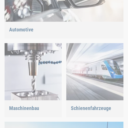
Automotive
Leichtbau, E-Mobility oder Hybridantrieb: Wir haben die
richtige Antwort auf die aktuellen Trends.
Maschinenbau
Schienenfahrzeuge
Wir unterstützen die
Egal, ob Schrauben, Nieten,
innovativste Industrie mit
Clinchen oder C-Teile-