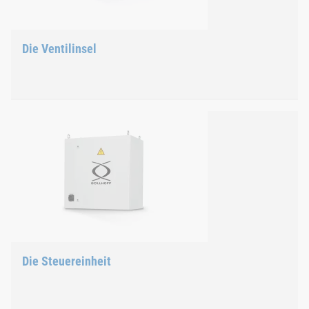
Schneller Nachladevorgang des Fügewerkzeuges
Zwei Fügewerkzeuge können bedient werden – Twin‑V
Die Ventilinsel
Kardanische Lagerung der Zuführschiene
Integrierte Druckluft-Wartungseinheit mit Luftfilter 
RFID‑Empfänger zur Weiterleitung der werkzeug‑ und p
Die Ventilinsel
Eigenschaften
Schnelle Reaktionszeiten durch kurze Wege
Proportionalventile regeln Füge und Zustelldruck stuf
Energieeffiziente Ansteuerung des Fügewerkzeuges
Die Steuereinheit
Aufsatzgehäuse zur Montage auf der dritten Achse de