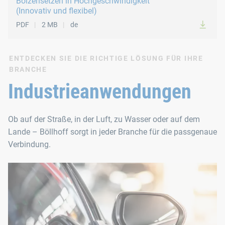
Bolzensetzen in Hochgeschwindigkeit
Übermittlung der Prozessdaten an ein übergeordnete
(Innovativ und flexibel)
Mobile Link – Proaktives Instandhaltungsmanagemen
PDF
2 MB
de
Verschleißerkennung ausgewählter Komponenten
Einfache Bedienung durch Anzeige von Hilfetexten
ENTDECKEN SIE DIE RICHTIGE LÖSUNG FÜR IHRE
BRANCHE
Industrieanwendungen
Ob auf der Straße, in der Luft, zu Wasser oder auf dem
Lande – Böllhoff sorgt in jeder Branche für die passgenaue
Verbindung.