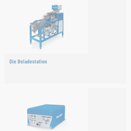
Das Setzwerkzeug
Eigenschaften
Kompakte Bauform für optimalen Zugang zur Fügestel
Spiralmagazin für max. 47 Setzbolzen
Endlagen‑ und Positionsabfrage
Die Beladestation
Datenverarbeitung in Echtzeit
RFID‑Chip zur Speicherung aller werkzeug- und prozes
Die Beladestation
Eigenschaften
Max. Kapazität von 35.000 Setzbolzen