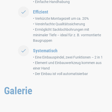
• Einfache Handhabung
Effizient
• Verkürzte Montagezeit um ca. 20%
• Vereinfachte Qualitätssicherung
• Ermöglicht Sacklochbohrungen mit
minimaler Tiefe – ideal für z. B. vormontierte
Baugruppen
Systematisch
• Eine Einbauspindel, zwei Funktionen – 2 in 1
• Element und Einbauwerkzeug kommen aus
einer Hand
• Der Einbau ist voll automatisierbar
Galerie
HELICOIL® Smart
Der Gewindeeinsatz mit Zapfen, der nicht gebrochen werden m