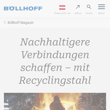
Österreich | de
eShop
Suche
Menü
Böllhoff Magazin
Nachhaltigere
Verbindungen
schaffen – mit
Recyclingstahl