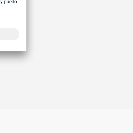
rotege sus componentes de plástico contra grietas y deformación
/hls/1716467827352/3db816a816e8430890a58620b0e57a03.m3
oellhoff/segment/0324b2a854b54b6ab136e14b401ced52/hls
e entre el elemento y el componente, lo que da como resultado 