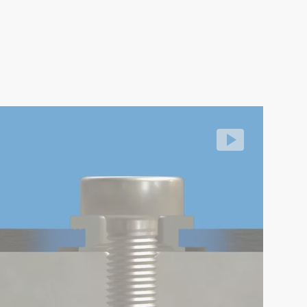
d de componentes de plástico y permite utilizar la misma geome
PTI® Limiter: Limitadores de compresión remachables
orbiendo las tensiones de compresión durante el atornillado.
locación fácil y rápida en piezas de plástico
716467827352/3db816a816e8430890a58620b0e57a03.m3u8
deo: https://d30qymu4o00meq.cloudfront.net/boellhoff/
 fuerza de precarga de forma permanente.
esores permite un diseño flexible.
ética.
roducción rentable.