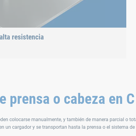
La fijación mecánica sin aplicar calor preserva la in
iento superficial
que no interfiere con el contorno
lta resistencia
 mediante un proceso mecánico
e prensa o cabeza en C
den colocarse manualmente, y también de manera parcial o to
n un cargador y se transportan hasta la prensa o el sistema de