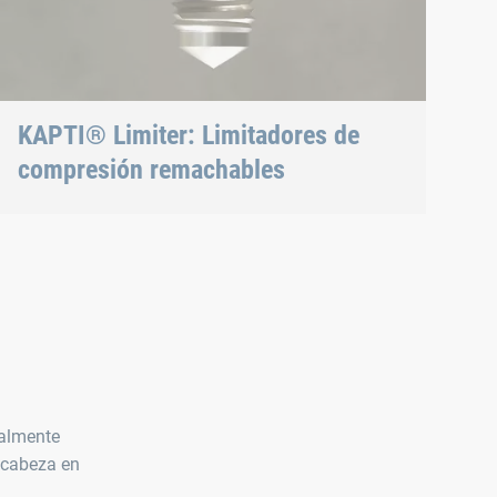
tegridad del material.
KAPTI® Limiter: Limitadores de
compresión remachables
Colocación fácil y rápida en piezas de plástico
talmente
 cabeza en