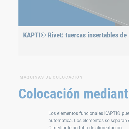
Instalación también en componentes con tratam
Instalación enrasada con el componente, por lo 
KAPTI® Rivet: tuercas insertables de a
Colocación fácil y rápida en chapas pretaladradas
MÁQUINAS DE COLOCACIÓN
Colocación mediant
Los elementos funcionales KAPTI® pue
automática. Los elementos se separan e
C mediante un tubo de alimentación.