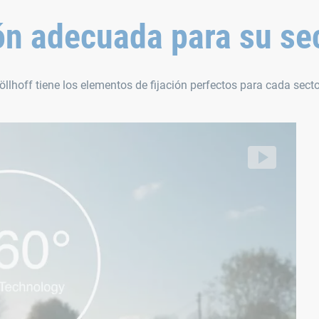
ón adecuada para su se
, Böllhoff tiene los elementos de fijación perfectos para cada secto
automóvil
Te
ga
llhoff/segment/09a6a332608040c58e47283505d13ebc/hls/16
Vi