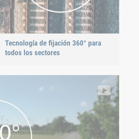
Tecnología de fijación 360° para
todos los sectores
garantizamos uniones de alta resistencia.
 sistemas de propulsión
634717726308/0ae73006339d451b8226c48715b73e47.m3u8
ff/segment/d64872cbadcb4be0a917d440b4484ab7/hls/16613