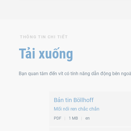
Bu lông đầu lục giá
THÔNG TIN CHI TIẾT
Bu lông đầu lục giác phù hợp với nhiều ứng dụng khác
Tải xuống
Tiêu chuẩn
Bạn quan tâm đến vít có tính năng dẫn động bên ngoài?
DIN 6921, tương đương EN 1665
DIN 931, tương đương ISO 4014
DIN 933, tương đương ISO 4017
Bản tin Böllhoff
DIN 960, tương đương ISO 8765
Mối nối ren chắc chắn
DIN 961, tương đương ISO 8676
PDF
1 MB
en
ISO 4014, tương đương DIN 931