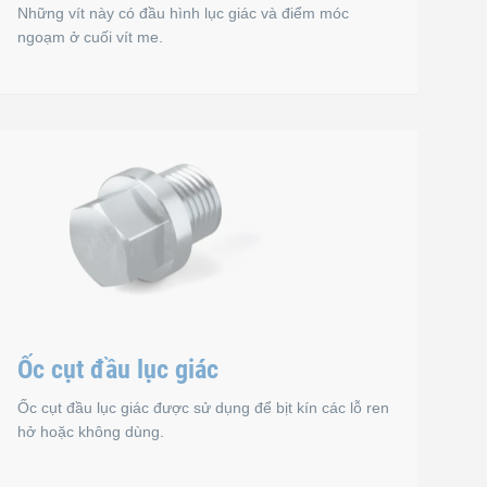
Những vít này có đầu hình lục giác và điểm móc
ngoạm ở cuối vít me.
Bu lông lắp ráp lục giá
hường tạo lỗ với ren hệ mét. Điều này nghĩa là vít có ren cán có
 đặc biệt như vít tự khía ren có đầu hiệu suất cao, xuyên qua t
Những vít này có đầu hình lục giác và điểm móc ngoạm ở cuối ví
Tiêu chuẩn
Ốc cụt đầu lục giác
DIN 609
DIN 610
Ốc cụt đầu lục giác được sử dụng để bịt kín các lỗ ren
hở hoặc không dùng.