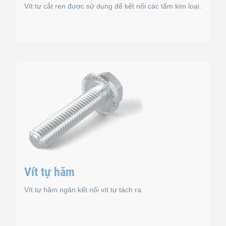
Vít tự cắt ren được sử dụng để kết nối các tấm kim loại.
im loại
Vít tự cắt ren
 lắp ráp. Điều này yêu cầu tán đóng trước. Khi đã được lắp, vít t
Ren vít chạy suốt từ đỉnh nhọn đến đầu. Có những loại vít
Tiêu chuẩn
Vít tự hãm
DIN 7976, tương đương ISO 1479
DIN 7504 K, tương đương ISO 15480
Vít tự hãm ngăn kết nối vít tự tách ra.