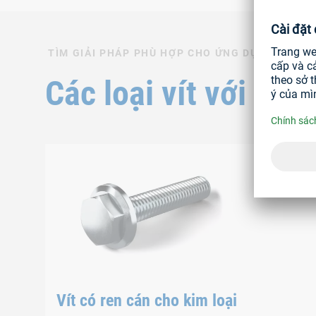
TÌM GIẢI PHÁP PHÙ HỢP CHO ỨNG DỤNG CỦA B
Các loại vít với tí
Vít có ren cán cho kim loại