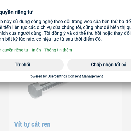
ẠN
nh năng dẫn động bên ngo
Vít tự cắt ren