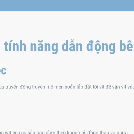
i tính năng dẫn động b
ệc
cụ truyền động truyền mô-men xoắn lắp đặt tới vít để vặn vít và
ác vật liệu có sẵn bao gồm thép không gỉ, đồng thau và nhựa.