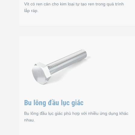
Vít có ren cán cho kim loại tự tạo ren trong quá trình
lắp ráp.
Vít có ren cán cho k
Vít có ren cán cho kim loại tự tạo ren trong quá trình
Tiêu chuẩn
Bu lông đầu lục giác
DIN 7500 D
Bu lông đầu lục giác phù hợp với nhiều ứng dụng khác
nhau.