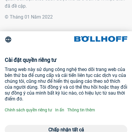
đã đề cập.
© Tháng 01 Năm 2022
Liên hệ
Tin tức
Hội chợ thương mại và hội thảo
In ấn
Chính sách quyền riêng tư
Truy cập trang web của chúng tô
YouTube
LinkedIn
Mở menu liên 
Men