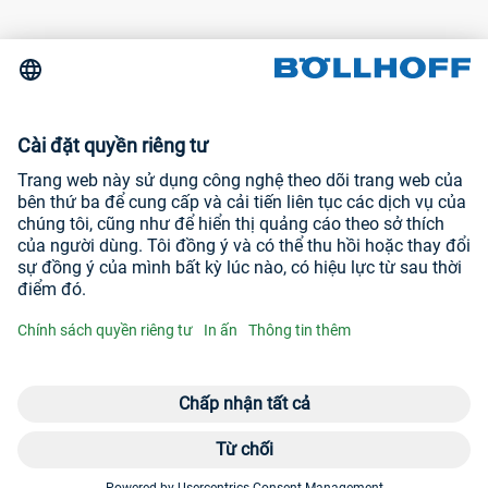
Liên hệ
Tin tức
Hội chợ thương mại và hội thảo
In ấn
Chính sách quyền riêng tư
Truy cập trang web của chúng tô
YouTube
LinkedIn
Mở menu liên 
Men
Mâu
+8
© Böllhoff Group