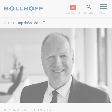
Việt Nam | vi
Tìm kiếm
Menu
Tin từ Tập đoàn Böllhoff
02/05/2023
|
CÔNG TY