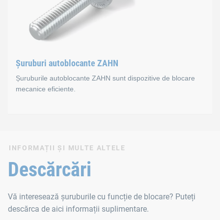
Standarde
B 158
B 251
Șuruburi autoblocante ZAHN
B 53085
Șuruburile autoblocante ZAHN sunt dispozitive de blocare
mecanice eficiente.
Șuruburi autoblocante ZA
INFORMAȚII ȘI MULTE ALTELE
Șuruburile autoblocante ZAHN sunt dispozitive de blocare meca
Descărcări
Standarde
Vă interesează șuruburile cu funcție de blocare? Puteți
descărca de aici informații suplimentare.
B 151