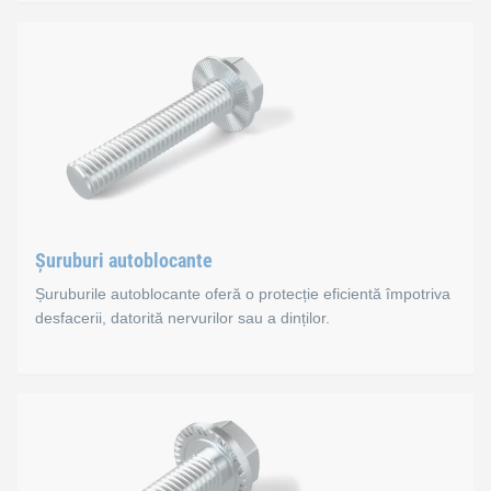
Șuruburi autofiletante
Șuruburile realizează un filet interior atunci când sunt aplica
Standarde
DIN 7500 C
DIN 7500 D
Șuruburi autoblocante
DIN 7500 E
Șuruburile autoblocante oferă o protecție eficientă împotriva
desfacerii, datorită nervurilor sau a dinților.
DIN 7500 M
Șuruburi autoblocante
Șuruburile autoblocante precum RIPP LOCK® și șuruburile autobl