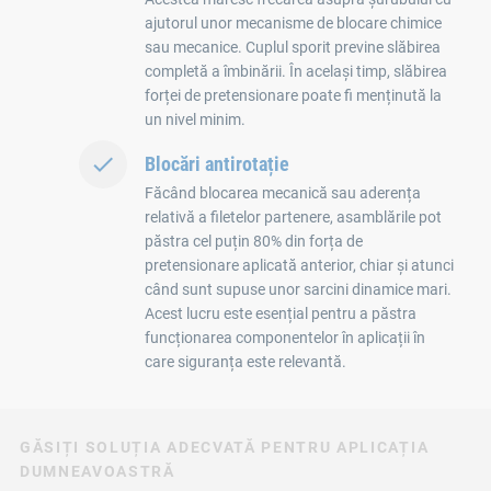
ajutorul unor mecanisme de blocare chimice
sau mecanice. Cuplul sporit previne slăbirea
completă a îmbinării. În același timp, slăbirea
forței de pretensionare poate fi menținută la
un nivel minim.
Blocări antirotație
Făcând blocarea mecanică sau aderența
relativă a filetelor partenere, asamblările pot
păstra cel puțin 80% din forța de
pretensionare aplicată anterior, chiar și atunci
când sunt supuse unor sarcini dinamice mari.
Acest lucru este esențial pentru a păstra
funcționarea componentelor în aplicații în
care siguranța este relevantă.
GĂSIȚI SOLUȚIA ADECVATĂ PENTRU APLICAȚIA
DUMNEAVOASTRĂ