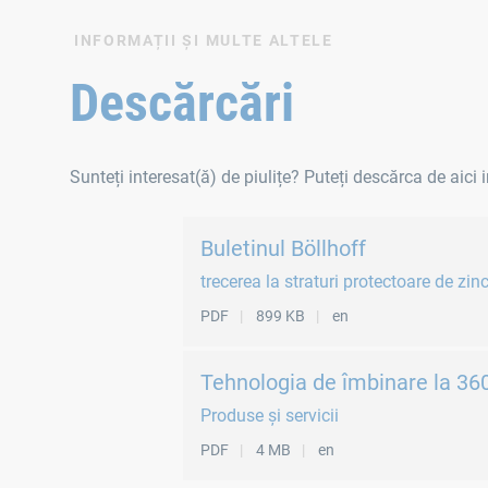
INFORMAȚII ȘI MULTE ALTELE
Piulițele cu inel de ridicare facilitează ridicarea, tran
Descărcări
Standarde
Sunteți interesat(ă) de piulițe? Puteți descărca de aici
DIN 582
Buletinul Böllhoff
trecerea la straturi protectoare de zin
PDF
899 KB
en
Tehnologia de îmbinare la 36
Produse și servicii
PDF
4 MB
en