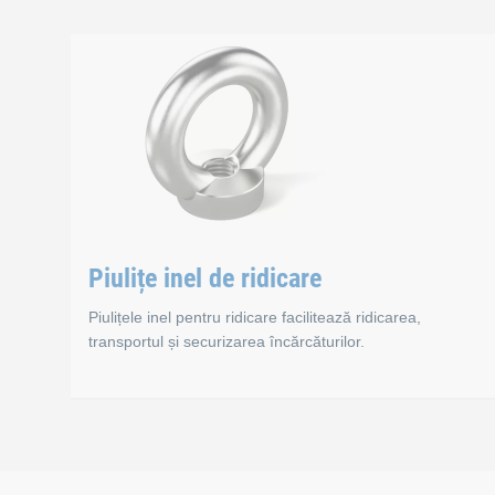
Piulițe cu gheare, 
Piulițele cu gheare sunt utilizate cu precădere în const
Standarde
Piulițe inel de ridicare
Piulițele inel pentru ridicare facilitează ridicarea,
transportul și securizarea încărcăturilor.
B 65080
Piulițe inel de ridic