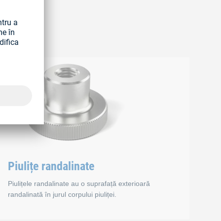
Piulițe randalinate
Piulițele randalinate au o suprafață exterioară
randalinată în jurul corpului piuliței.