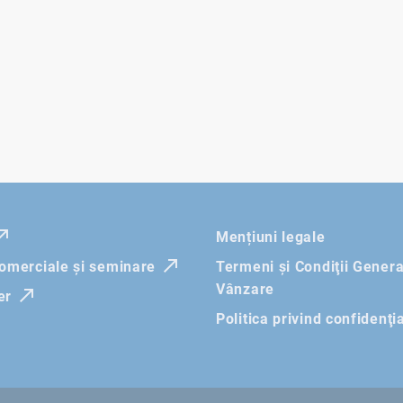
Mențiuni legale
comerciale și seminare
Termeni şi Condiţii Genera
Vânzare
er
Politica privind confidenţi