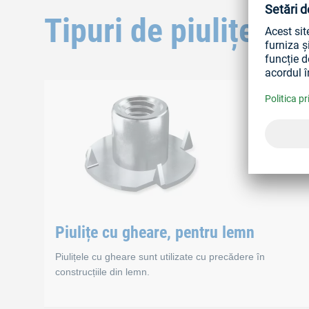
Tipuri de piulițe
Piulițe cu gheare, pentru lemn
Piulițele cu gheare sunt utilizate cu precădere în
construcțiile din lemn.