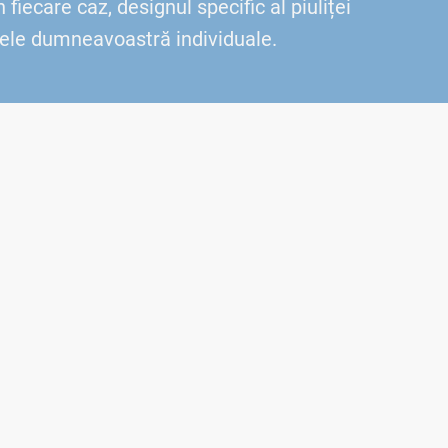
iecare caz, designul specific al piuliței
nțele dumneavoastră individuale.