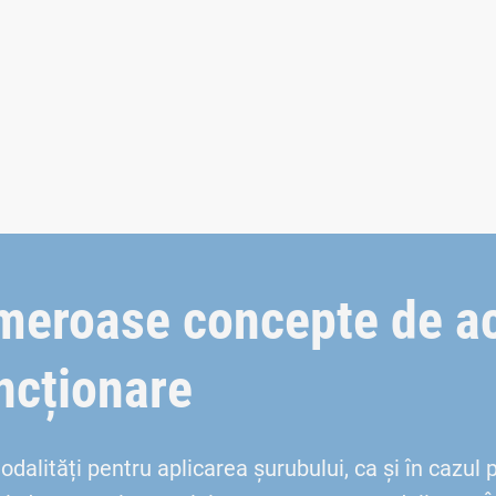
umeroase concepte de a
ncționare
lități pentru aplicarea șurubului, ca și în cazul pi