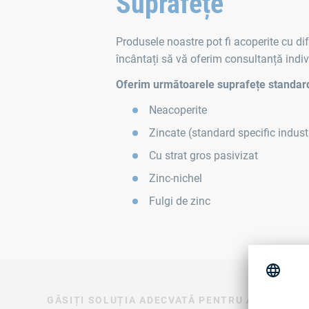
Suprafețe
Produsele noastre pot fi acoperite cu dife
încântați să vă oferim consultanță indivi
Oferim următoarele suprafețe standar
Neacoperite
Zincate (standard specific industr
Cu strat gros pasivizat
Zinc-nichel
Fulgi de zinc
GĂSIȚI SOLUȚIA ADECVATĂ PENTRU APLICAȚI