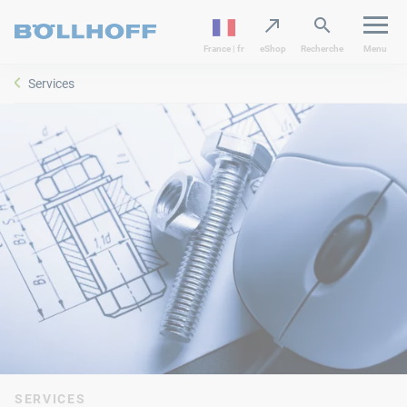
France | fr
eShop
Recherche
Menu
Services
SERVICES