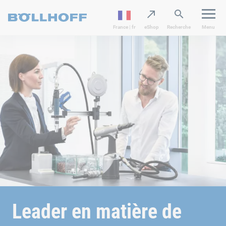
France | fr
eShop
Recherche
Menu
Leader en matière de