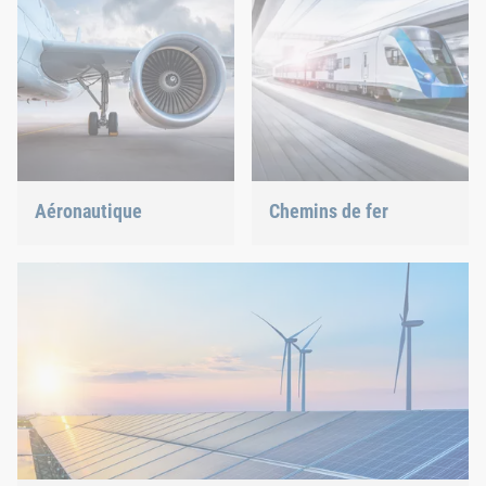
Aéronautique
Chemins de fer
La meilleure qualité pour
Qu’il s’agisse de vis, de
une sécurité maximale
rivets, de clinchage ou de
avec un poids minimal :
gestion des pièces C, nous
nous offrons la solution
offrons la solution
appropriée.
adaptée.