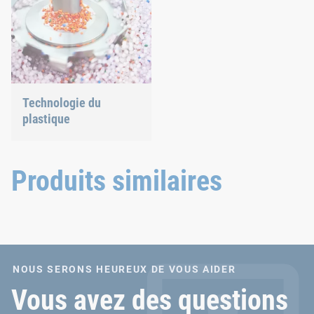
Technologie du
plastique
Nous développons des
produits plastiques
innovants pour vous offrir
Produits similaires
une solution idéale.
NOUS SERONS HEUREUX DE VOUS AIDER
Vous avez des questions