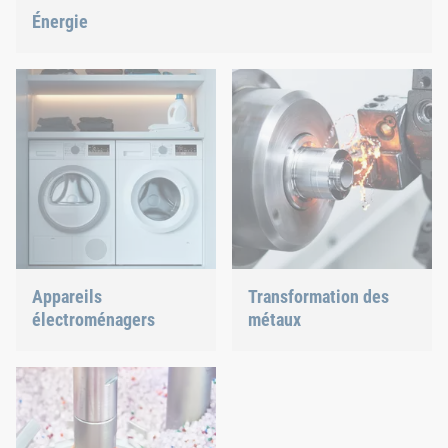
Énergie
Grâce à notre technologie de fixation et d’assemblage, nous
contribuons à façonner l’avenir énergétique.
Appareils
Transformation des
électroménagers
métaux
Lave-vaisselle ou four,
La diversité des besoins
nous garantissons des
exige une technologie
assemblages parfaitement
d’assemblage éprouvée et
adaptés.
nouvelle.