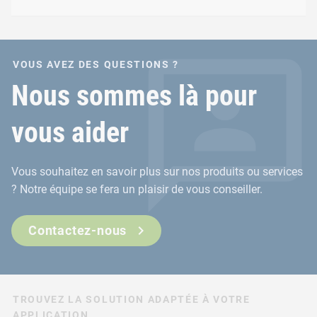
ONSERT® pour les surfaces
VOUS AVEZ DES QUESTIONS ?
Avantages
Nous sommes là pour
Pas d’accumulation de matériaux pour la fixation sur d
vous aider
Pas de déformation ou d’apport de chaleur dans les ma
Peut également être utilisé après la finition des surfac
Vous souhaitez en savoir plus sur nos produits ou services
? Notre équipe se fera un plaisir de vous conseiller.
Processus d’intégration rapide et facile
Contactez-nous
TROUVEZ LA SOLUTION ADAPTÉE À VOTRE
APPLICATION