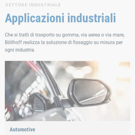
PDF
147 KB
en
SETTORE INDUSTRIALE
Applicazioni industriali
Che si tratti di trasporto su gomma, via aerea o via mare,
Böllhoff realizza la soluzione di fissaggio su misura per
ogni industria.
Automotive