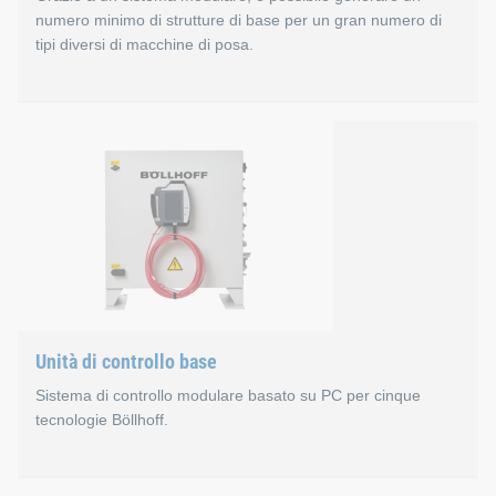
numero minimo di strutture di base per un gran numero di
tipi diversi di macchine di posa.
La nuova generazione di tel
Caratteristiche
Il processo di progettazione delle rivettatrici, sia per l
I nuovi telai a C hanno un peso medio inferiore del 20
L'apertura quasi parallela del telaio a C permette una m
Unità di controllo base
Le rivettatrici possono essere configurate dall'utente s
Sistema di controllo modulare basato su PC per cinque
tecnologie Böllhoff.