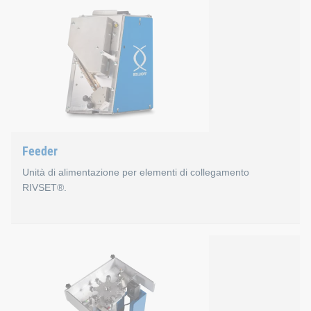
Unità di controllo base
Vantaggi
Un unico principio di controllo per le tecnologie RIVSE
Menu HMI familiari per gli operatori che utilizzano i nos
Interfaccia aperta con numerosi sistemi bus di produz
Feeder
- Concetto di sicurezza IT uniforme
Unità di alimentazione per elementi di collegamento
Nuova interfaccia utente HMI 2.0
RIVSET®.
Assistenza remota e supporto tecnico disponibili.
Feeder
Per la lavorazione di rivetti stampati RIVSET® sfusi n