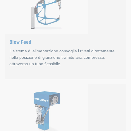
Assegnazione dell'ID della matrice per ogni punto di g
Bloccaggio della matrice nel relativo supporto dell'uten
Sensore a telecamera per l'identificazione automatica d
Blow Feed
Il sistema di alimentazione convoglia i rivetti direttamente
nella posizione di giunzione tramite aria compressa,
attraverso un tubo flessibile.
Blow Feed
Tempi di ciclo ottimali nella produzione (ad es. non è nece
Nessuno scarto dovuto a sezioni di cintura vuote.
Costi inferiori per rivetto.