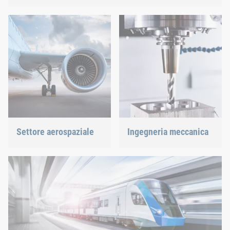
Scoprite le nostre soluzioni collaudate per le molteplici sfide
del settore dei veicoli commerciali.
Settore aerospaziale
Ingegneria meccanica
Qualità ottimizzata per il
Con le nostre soluzioni di
massimo della sicurezza
giunzione innovative
con il minimo peso: siamo
forniamo un valido
in grado di offrire la
supporto al più innovativo
soluzione più adatta.
tra i settori industriali.