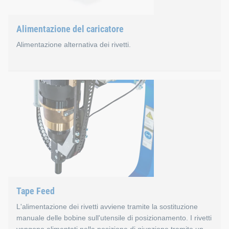
Utensili di posizionamento compatti e robusti con telai
Baricentro ideale degli utensili di posizionamento.
Alimentazione del caricatore
Alimentazione alternativa dei rivetti.
Alimentazione del caricato
Caratteristiche
È composto da una stazione di carico e un porta-caricat
Possono essere lavorate fino a otto lunghezze di rivetti
Fino a 49 rivetti per caricatore
Tape Feed
Cambio rapido del caricatore in circa 4,0 s
L'alimentazione dei rivetti avviene tramite la sostituzione
manuale delle bobine sull'utensile di posizionamento. I rivetti