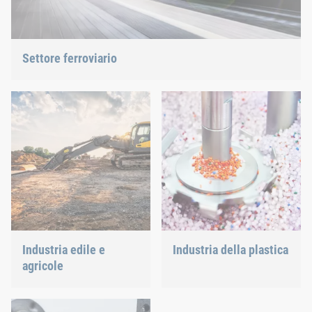
Settore ferroviario
Viti, rivetti, clinciatura o gestione di “c-parts” siamo in grado di
offrire la soluzione giusta.
Industria edile e
Industria della plastica
agricole
Sviluppiamo prodotti in
plastica innovativi per
La variabilità delle
fornirti la soluzione ideale.
condizioni atmosferiche,