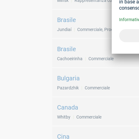
Minsk
Rappresentanza commerciale
Brasile
Jundiaí
Commerciale, Produzione
Brasile
Cachoeirinha
Commerciale
Bulgaria
Pazardzhik
Commerciale
Canada
Whitby
Commerciale
Cina