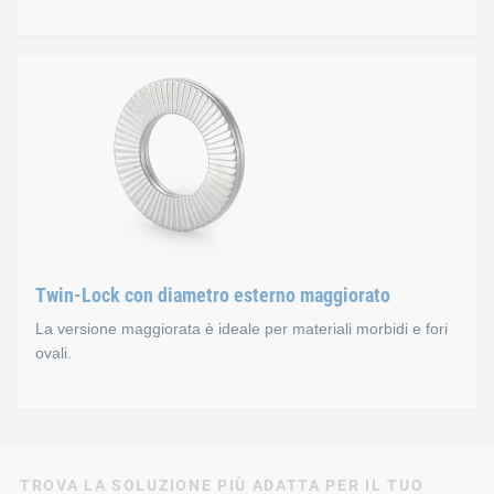
Twin-Lock con diametro st
La versione Twin-Lock standard è ideale per svariate applicazi
Materiali
Acciaio al carbonio temprato, durezza 465-550 HV10
Acciaio inox AISI 316 conforme alla norma EN 10088 – 
Twin-Lock con diametro esterno maggiorato
La versione maggiorata è ideale per materiali morbidi e fori
ovali.
Rivestimento superficiale con acc
Twin-Lock con diametro es
TROVA LA SOLUZIONE PIÙ ADATTA PER IL TUO
Delta Protekt® KL100 + VH301 GZ, privo di Cr6, resist