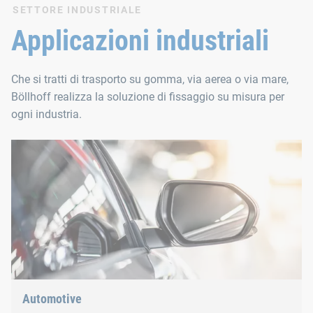
SETTORE INDUSTRIALE
Le rondelle Twin-Lock con diametro esterno maggiorato sono ide
Applicazioni industriali
Materiali
Che si tratti di trasporto su gomma, via aerea o via mare,
Acciaio al carbonio temprato, durezza 465-550 HV10
Böllhoff realizza la soluzione di fissaggio su misura per
Acciaio inox AISI 316 conforme alla norma EN 10088 – 
ogni industria.
Rivestimento superficiale con acc
Delta Protekt® KL100 + VH301 GZ, privo di Cr6, resist
Automotive