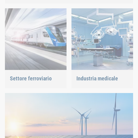
Scoprite le nostre soluzioni collaudate per le molteplici sfide
del settore dei veicoli commerciali.
Settore ferroviario
Industria medicale
Viti, rivetti, clinciatura o
Offriamo soluzioni di
gestione di “c-parts” siamo
giunzione su misura per
in grado di offrire la
tecnologie altamente
soluzione giusta.
sensibili.