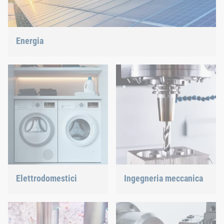
Energia
Con la nostra tecnica di fissaggio e assemblaggio
contribuiamo a plasmare il futuro dell’energia.
Elettrodomestici
Ingegneria meccanica
Che si tratti di lavastoviglie
Con le nostre soluzioni di
o forni, assicuriamo
giunzione innovative
collegamenti della
forniamo un valido