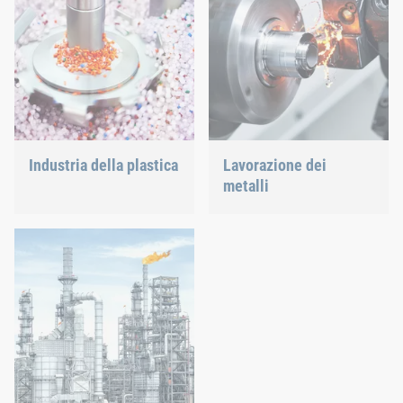
massima precisione.
supporto al più innovativo
tra i settori industriali.
Industria della plastica
Lavorazione dei
metalli
Sviluppiamo prodotti in
plastica innovativi per
I diversi requisiti
fornirti la soluzione ideale.
necessitano sia di una
tecnica di assemblaggio
collaudata, sia di
tecnologie nuove.