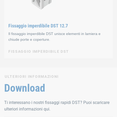
Caratteristiche
Soddisfa i requisiti della norma 2006/42 CE
Fissaggio imperdibile DST 12.7
Non può andare perso, né cadere o essere messo male
Il fissaggio imperdibile DST unisce elementi in lamiera e
chiude porte e coperture.
Garantisce un alloggiamento sicuro nell’apertura di m
Resistenza a scuotimento e vibrazioni secondo la no
FISSAGGIO IMPERDIBILE DST
Attuatore Phillips H2
FISSAGGIO IMPERDIBILE DST
Apertura con ¼ di giro dell’attuatore
Fissaggio rapido imperdibi
Monopezzo
ULTERIORI INFORMAZIONI
Download
Materiali
Il fissaggio flessibile imperdibile 12.7 unisce elementi in lami
Alloggiamento: GdZn, bianco
Ti interessano i nostri fissaggi rapidi DST? Puoi scaricare
Caratteristiche
ulteriori informazioni qui.
Clip: acciaio sinterizzato