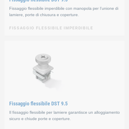
Clip: acciaio sinterizzato, zincato
Fissaggio flessibile imperdibile con manopola per l’unione di
lamiere, porte di chiusura e coperture.
FISSAGGIO FLESSIBILE IMPERDIBILE
FISSAGGIO FLESSIBILE IMPERDIBILE
Fissaggio flessibile imperd
Il fissaggio flessibile imperdibile con tecnologia a scatto uni
Caratteristiche
Soddisfa i requisiti della norma 2006/42 CE
Fissaggio flessibile DST 9.5
Non può andare perso, né cadere o essere messo male
Il fissaggio flessibile per lamiere garantisce un alloggiamento
sicuro e chiude porte e coperture.
Garantisce un alloggiamento sicuro nell’apertura di m