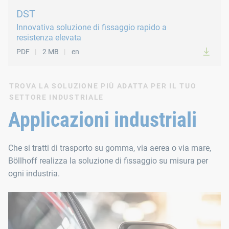
Soddisfa i requisiti della norma 2006/42 CE
Attuatore: alluminio temperato
DST
Non può andare perso, né cadere o essere messo male
Molle: acciaio armonico
Innovativa soluzione di fissaggio rapido a
Garantisce un alloggiamento sicuro nell’apertura di m
resistenza elevata
Resistenza a scuotimento e vibrazioni secondo la no
PDF
2 MB
en
Manopola di azionamento Phillips H2
Apertura con ¼ di giro dell’attuatore
TROVA LA SOLUZIONE PIÙ ADATTA PER IL TUO
SETTORE INDUSTRIALE
Monopezzo
Applicazioni industriali
Materiali
Che si tratti di trasporto su gomma, via aerea o via mare,
Alloggiamento: GdZn, bianco
Böllhoff realizza la soluzione di fissaggio su misura per
Clip: acciaio sinterizzato
ogni industria.
Attuatore: alluminio temperato
Molle: acciaio armonico