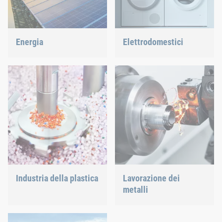
Energia
Elettrodomestici
Con la nostra tecnica di
Che si tratti di lavastoviglie
fissaggio e assemblaggio
o forni, assicuriamo
contribuiamo a plasmare il
collegamenti della
futuro dell’energia.
massima precisione.
Industria della plastica
Lavorazione dei
metalli
Sviluppiamo prodotti in
plastica innovativi per
I diversi requisiti
fornirti la soluzione ideale.
necessitano sia di una