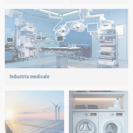
Con le nostre soluzioni di
Viti, rivetti, clinciatura o
giunzione innovative
gestione di “c-parts” siamo
forniamo un valido
in grado di offrire la
supporto al più innovativo
soluzione giusta.
tra i settori industriali.
Industria medicale
Offriamo soluzioni di giunzione su misura per tecnologie
altamente sensibili.