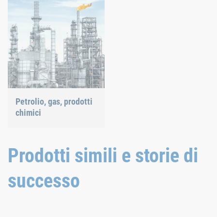
tecnica di assemblaggio
collaudata, sia di
tecnologie nuove.
Petrolio, gas, prodotti
chimici
Le nostre soluzioni di
giunzione resistono anche
alle condizioni più estreme.
Prodotti simili e storie di
successo