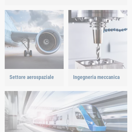
Scoprite le nostre soluzioni collaudate per le molteplici sfide
del settore dei veicoli commerciali.
Settore aerospaziale
Ingegneria meccanica
Qualità ottimizzata per il
Con le nostre soluzioni di
massimo della sicurezza
giunzione innovative
con il minimo peso: siamo
forniamo un valido
in grado di offrire la
supporto al più innovativo
soluzione più adatta.
tra i settori industriali.