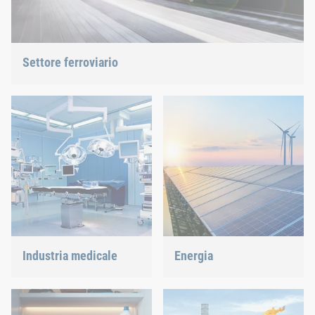
Settore ferroviario
Viti, rivetti, clinciatura o gestione di “c-parts” siamo in grado di
offrire la soluzione giusta.
Industria medicale
Energia
Offriamo soluzioni di
Con la nostra tecnica di
giunzione su misura per
fissaggio e assemblaggio
tecnologie altamente
contribuiamo a plasmare il