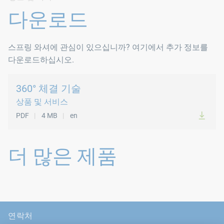
유형 A: 이 와셔에는 바깥쪽을 향한 톱니가 있습니다.
다운로드
유형 I: 이 와셔는 톱니가 안쪽을 향하고 있습니다.
스프링 와셔에 관심이 있으십니까? 여기에서 추가 정보를
이 구성 요소는 주로 코팅된 강철 부품을 결합할 때 전기 접
다운로드하십시오.
표준
360° 체결 기술
상품 및 서비스
DIN 6797 A
PDF
4 MB
en
DIN 6797 I
더 많은 제품
연락처