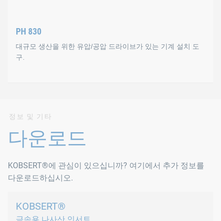
기술 데이터
PH 830
용량: 최대 15대/분
대규모 생산을 위한 유압/공압 드라이브가 있는 기계 설치 도
무게: 2.6 kg
구.
최대 작동 스트로크: 7 mm
최대 작동 압력: 5.5~7 bar에서 21 kN
PH 830
모든 유형의 KOBSERT® 나사산 인서트를 사용할 수 있습니다(M 4 ~
정보 및 기타
작동 모드
다운로드
틸팅 레버 작동을 통해 나사산 인서트를 중심으로 회전, 단독 작
KOBSERT®에 관심이 있으십니까? 여기에서 추가 정보를
기술자료
다운로드하십시오.
최대 용량 10대/분
KOBSERT®
금속용 나사산 인서트
무게 5.0 kg