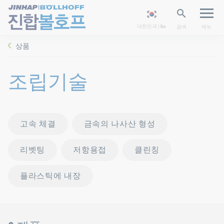
대한민국 | ko
검색
메뉴
상품
조립기술
고속 체결
금속의 나사산 형성
리벳팅
저항용접
클린칭
플라스틱에 내장