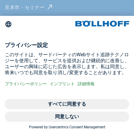
見本市・セミナー
インプリント
プライバシーポリシー
以下のサイトをご覧ください
YouTube
LinkedIn
© Böllhoff Group
お問い合わせ
お
お
+8