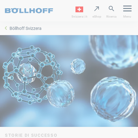
Svizzera | it
eShop
Ricerca
Menu
Böllhoff Svizzera
STORIE DI SUCCESSO