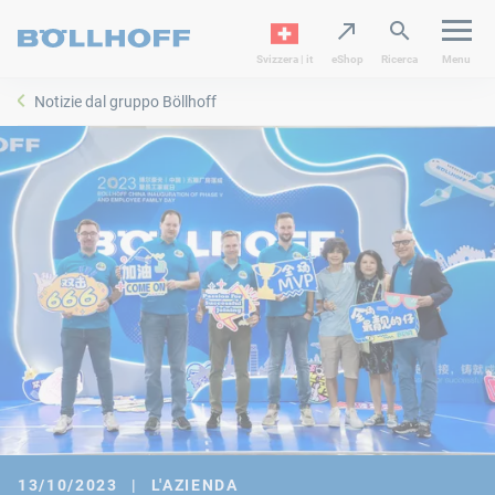
Svizzera | it
eShop
Ricerca
Menu
Notizie dal gruppo Böllhoff
13/10/2023
|
L'AZIENDA