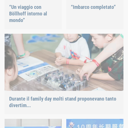
“Un viaggio con
“Imbarco completato”
Böllhoff intorno al
mondo”
Durante il family day molti stand proponevano tanto divertime
e si potevano anche testare diversi elementi di fissaggio Böllho
Durante il family day molti stand proponevano tanto
divertim...
Con Böllhoff Cina già da 5 anni
Con Böllhoff Cina già da 10 ann
34 dipendenti sono stati premiati per questa pietra miliare in o
Al family day 10 dipendenti sono 