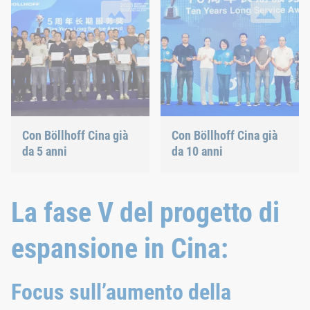
Con Böllhoff Cina già
Con Böllhoff Cina già
da 5 anni
da 10 anni
La fase V del progetto di
espansione in Cina:
Focus sull’aumento della