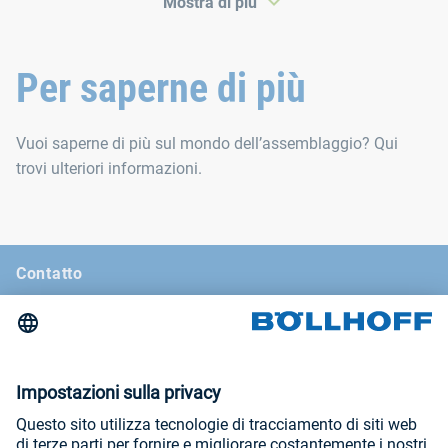
Mostra di più
PDF
293 KB
en
PDF
287 KB
en
PDF
242 KB
en
PDF
240 KB
en
Per saperne di più
PDF
218 KB
en
Vuoi saperne di più sul mondo dell’assemblaggio? Qui
trovi ulteriori informazioni.
Contatto
Notizie
La rivista di Böllhoff
Fiere e seminari
Informazioni legali