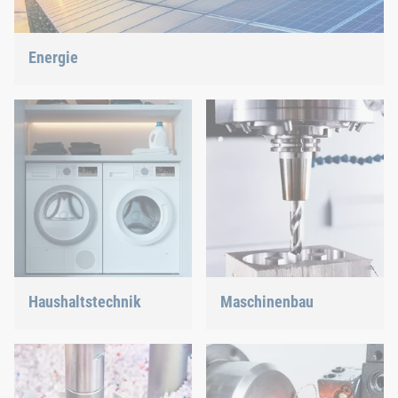
Energie
Wir gestalten über unsere Verbindungs- und Montagetechnik
die Energiezukunft mit.
Haushaltstechnik
Maschinenbau
Ob in der Spülmaschine
Wir unterstützen die
oder im Backofen, wir
innovativste Industrie mit
sorgen für eine
unseren innovativen
passgenaue Verbindung.
Verbindungslösungen.