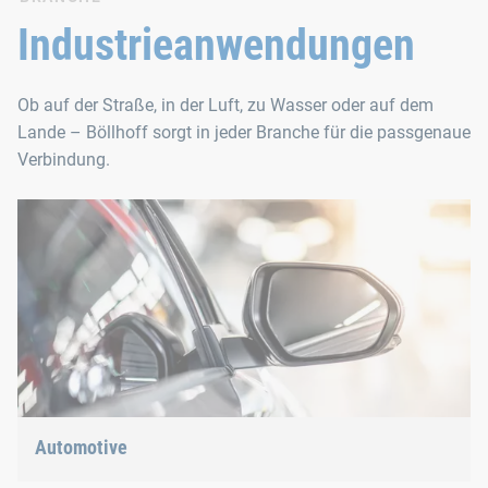
Die Twin-Lock Keilscheiben mit vergrößertem Außendurchmess
Industrieanwendungen
Werkstoffe
Ob auf der Straße, in der Luft, zu Wasser oder auf dem
vergüteter C‑Stahl, Härte 465‑550 HV10
Lande – Böllhoff sorgt in jeder Branche für die passgenaue
Edelstahl AISI 316 gemäß EN 10088 - 1.4404, Oberfläc
Verbindung.
Oberflächenbeschichtung bei C‑S
Delta Protekt® KL100 + VH301 GZ, Cr6‑frei, Korrosio
Automotive
Leichtbau, E-Mobility oder Hybridantrieb: Wir haben die