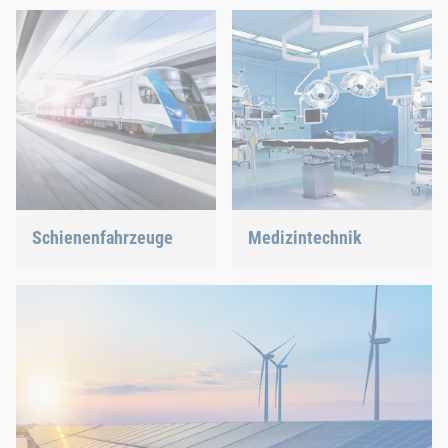
richtige Antwort auf die aktuellen Trends.
Schienenfahrzeuge
Medizintechnik
Egal, ob Schrauben, Nieten,
Wir bieten Ihnen
Clinchen oder C-Teile-
maßgeschneiderte
Management – wir bieten
Verbindungslösungen für
Ihnen die richtige Lösung.
hochsensible
Technologien.