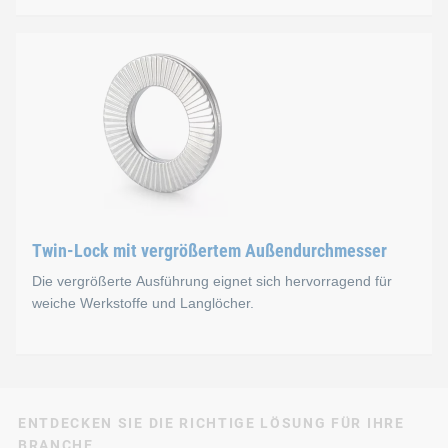
Twin-Lock mit Standard-D
Die Twin-Lock Standard‑Ausführung eignet sich für vielfälti
Werkstoffe
vergüteter C‑Stahl, Härte 465‑550 HV10
Edelstahl AISI 316 gemäß EN 10088 – 1.4404, Oberflä
Twin-Lock mit vergrößertem Außendurchmesser
Die vergrößerte Ausführung eignet sich hervorragend für
Oberflächenbeschichtung bei C‑S
weiche Werkstoffe und Langlöcher.
Delta Protekt® KL100 + VH301 GZ, Cr6‑frei, Korrosio
Twin-Lock mit vergrößer
ENTDECKEN SIE DIE RICHTIGE LÖSUNG FÜR IHRE
BRANCHE