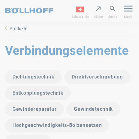
Schweiz | de
eShop
Suche
Menü
Produkte
Verbindungselemente
Dichtungstechnik
Direktverschraubung
Entkopplungstechnik
Gewindereparatur
Gewindetechnik
Hochgeschwindigkeits-Bolzensetzen