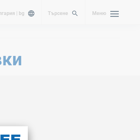
гария | bg
Търсене
Меню
вки