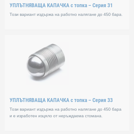
Диаметър
УПЛЪТНЯВАЩА КАПАЧКА с топка – Серия 31
Този вариант издържа на работно налягане до 450 бара.
3 mm до 22 mm
Версии
УПЛЪТНЯВАЩА КАПАЧКА с
Втулка от закалена стомана, поцинкована (без Cr(V
Топка от ролков лагер, полирана
Принцип
Принцип на разширяване чрез натиск
Работно налягане до 450 бара
Диаметър
УПЛЪТНЯВАЩА КАПАЧКА с топка – Серия 33
Този вариант издържа на работно налягане до 450 бара
3 mm до 22 mm
и е изработен изцяло от неръждаема стомана.
Версии