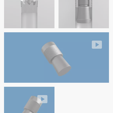
Ниска цена благодарение на по-малко материал
Няма голи точки на счупване след откъсване от д
Може да се монтира директно в отлети фаски
Надежден процес, контролиран чрез пътя, а не чре
Минимална предварителна обработка на дорника
Особено подходящ за по-твърди монтажни матери
Няма голи точки на счупване след откъсване от д
Допълнително предимство: Резбова вложка
Монтаж на PULLPLUG® RST и LRST
Надежден процес, контролиран чрез пътя, а не чре
Video: https://d30qymu4o00meq.cloudfront.net/boellhof
Вграден монтаж на PULLPLUG™
Video: https://d30qymu4o00meq.cloudfront.net/boellhof