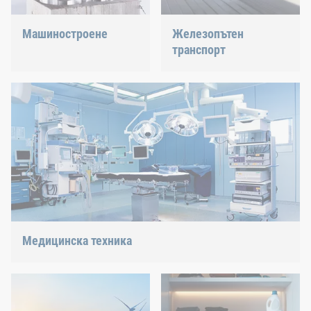
Машиностроене
Железопътен
транспорт
Подкрепяме най-
иновативната индустрия
Винтове, нитове,
с нашите иновативни
заклепващи елементи
решения за свързване.
или управление на C-
части – ние предлагаме
подходящото решение.
Медицинска техника
Ние предлагаме индивидуални решения за свързване за
високочувствителни технологии.