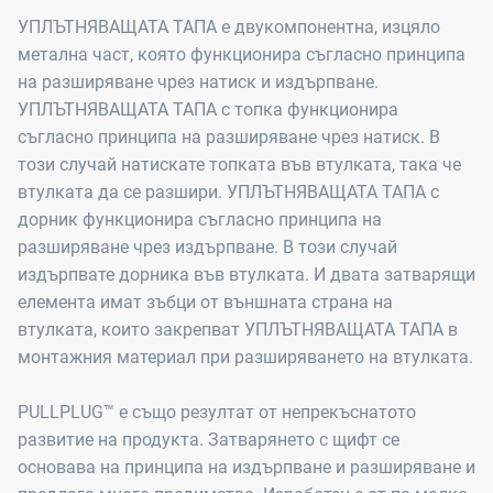
УПЛЪТНЯВАЩАТА ТАПА е двукомпонентна, изцяло
метална част, която функционира съгласно принципа
на разширяване чрез натиск и издърпване.
УПЛЪТНЯВАЩАТА ТАПА с топка функционира
съгласно принципа на разширяване чрез натиск. В
този случай натискате топката във втулката, така че
втулката да се разшири. УПЛЪТНЯВАЩАТА ТАПА с
дорник функционира съгласно принципа на
разширяване чрез издърпване. В този случай
издърпвате дорника във втулката. И двата затварящи
елемента имат зъбци от външната страна на
втулката, които закрепват УПЛЪТНЯВАЩАТА ТАПА в
монтажния материал при разширяването на втулката.
PULLPLUG™ е също резултат от непрекъснатото
развитие на продукта. Затварянето с щифт се
основава на принципа на издърпване и разширяване и