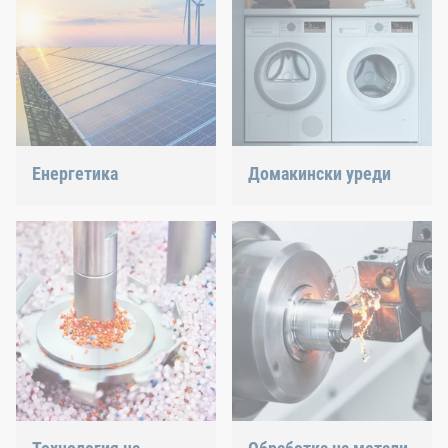
Енергетика
Домакински уреди
С нашата технология за
Миялна машина или
закрепване и сглобяване
фурна – ние гарантираме
допринасяме за
точно подбрани
формирането на
съединения.
бъдещето на
енергетиката.