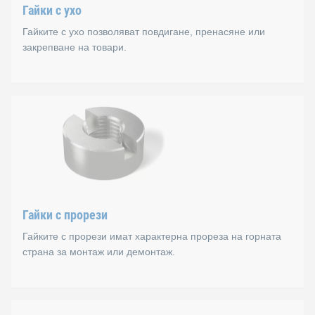
B 466 G
Гайки с ухо
DIN 466
Гайките с ухо позволяват повдигане, пренасяне или
закрепване на товари.
B 467 F
B 467 G
Гайки с ухо
DIN 467
Гайките с ухо позволяват повдигане, пренасяне или закр
Стандарти
Гайки с прорези
DIN 582
Гайките с прорези имат характерна прореза на горната
страна за монтаж или демонтаж.
Гайки с прорези