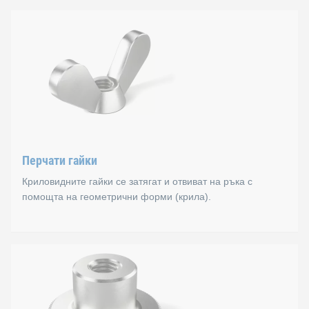
Гайки за забиване
Вътрешни гайки се използват предимно в дървесната кон
Стандарти
B 65080
Перчати гайки
Криловидните гайки се затягат и отвиват на ръка с
помощта на геометрични форми (крила).
Крилчати гайки
перчатите гайки се затягат и разхлаждат ръчно върху г