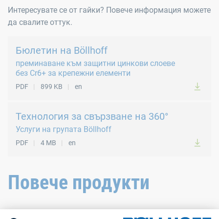
Стандарти
Интересувате се от гайки? Повече информация можете
да свалите оттук.
DIN 1478
DIN 1479
Бюлетин на Böllhoff
преминаване към защитни цинкови слоеве
без Cr6+ за крепежни елементи
PDF
899 KB
en
Технология за свързване на 360°
Услуги на групата Böllhoff
PDF
4 MB
en
Повече продукти