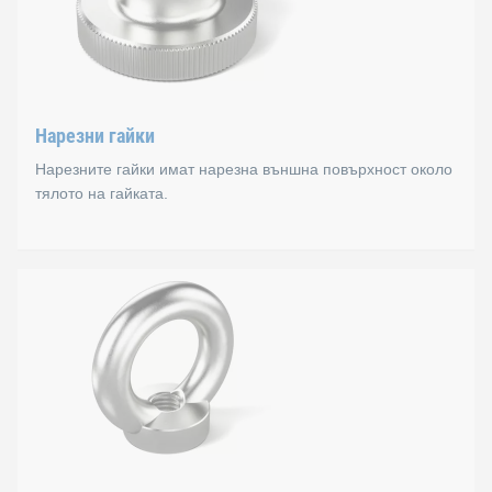
Перчатата глава обаче варира; има американска, ъглова
Стандарти
B 315
Нарезни гайки
DIN 315
Нарезните гайки имат нарезна външна повърхност около
B 317
тялото на гайката.
B 318
Нарезни гайки
Нарезните гайки имат нарезна външна повърхност около 
Стандарти
B 466 F