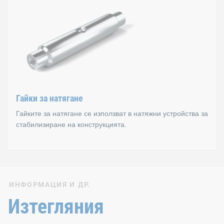
Гайките с прорези имат характерна прореза на горната 
Стандарти
DIN 546
Гайки за натягане
Гайките за натягане се използват в натяжни устройства за
стабилизиране на конструкцията.
Гайки за натягане
ИНФОРМАЦИЯ И ДР.
Гайките за натягане се използват в натяжни устройства, 
Изтегляния