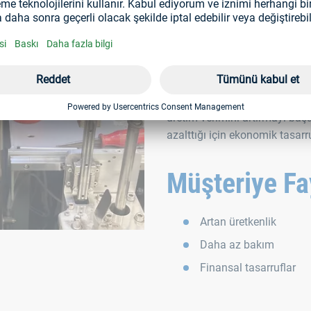
RIVKLE® ve RIVCLINCH® özel 
noktalarda sıkıştırır ve perçi
bacalarının birleştirme süreleri
montaj istasyonuyla ve iki çal
üretim verimini artırmayı başa
azalttığı için ekonomik tasarr
Müşteriye Fa
Artan üretkenlik
Daha az bakım
Finansal tasarruflar