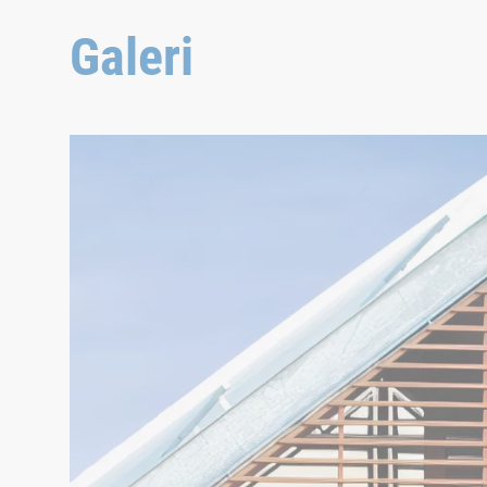
Galeri
Poujoulat Therminox TI-ZI Chimney Flue
© Poujoulat