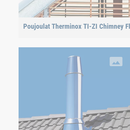
Poujoulat Therminox TI-ZI Chimney F
© Poujoulat
Poujoulat Chimneys
© Poujoulat