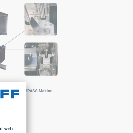
H® SC1008 P75PASS Makine