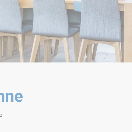
enne
z.