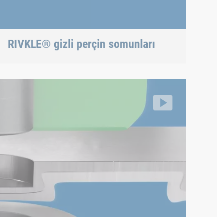
RIVKLE® gizli perçin somunları
Perçinleme işlemi
perçinli çivilenmesi
ff/segment/c0c32727b1094bbaaa72017b51cce606/hls/163725