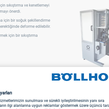
için sıkıştırma ve kenetlemeyi
pmayı önerdi.
 için bir soğuk şekillendirme
gerektiğinde deforme edilebilir.
rmek için bir sıkıştırma
RIVKLE® SAC 310 ve RIVCLINC