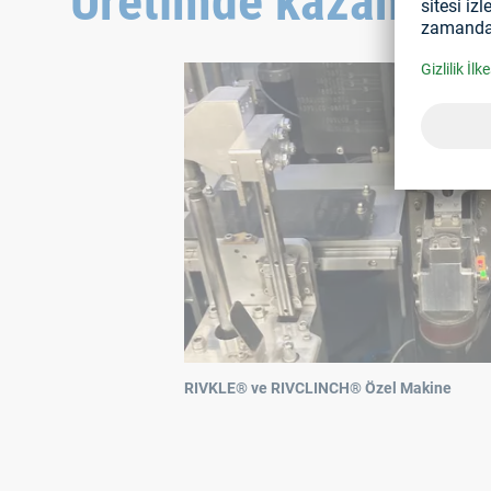
Üretimde kazanç
RIVKLE® ve RIVCLINCH® Özel Makine