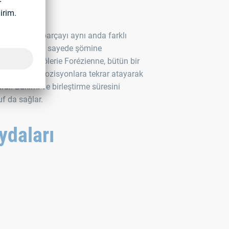
makinası, parçayı aynı anda farklı
nle kenetler, bu sayede şömine
ni kısaltır. Tôlerie Forézienne, bütün bir
ışanı farklı pozisyonlara tekrar atayarak
rdı. Bakımı ve birleştirme süresini
uf da sağlar.
ydaları