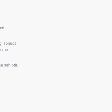
eri
iği sonuca
tleme
na sahiptir.