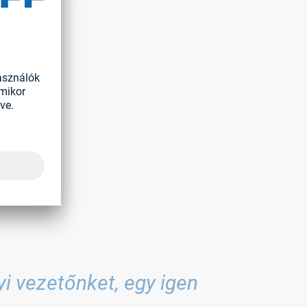
tszott
rt felelt.
és Wilhelm
i vezetőnket, egy igen