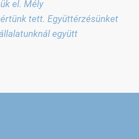
ük el. Mély
rtünk tett. Együttérzésünket
állalatunknál együtt