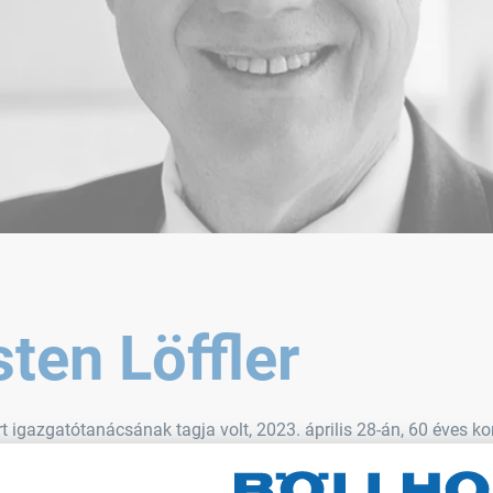
sten Löffler
rt igazgatótanácsának tagja volt, 2023. április 28-án, 60 éves k