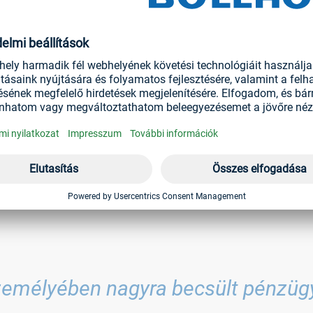
rmálta vállalatunkat
tt a vállalathoz, és egészen mostanáig meghatározó szerepet já
t haláláig a pénzügyekért, a kontrollingért és a jogi osztályoké
lenesen a vállalat vezetésének négy megmaradó tagja, Michael W. 
s Dr. Jens Bunte veszi át.
személyében nagyra becsült pénzügy