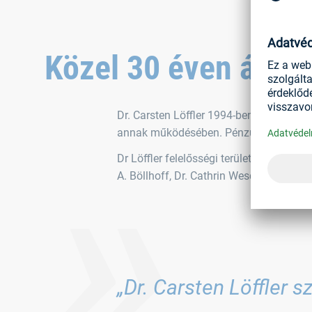
Közel 30 éven át fo
»
Dr. Carsten Löffler 1994-ben csatlakozo
annak működésében. Pénzügyi igazgatókén
Dr Löffler felelősségi területeit ideig
A. Böllhoff, Dr. Cathrin Wesch-Potente é
„Dr. Carsten Löffler 