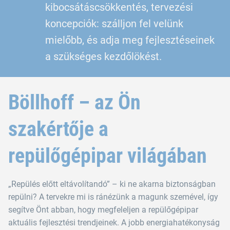
kibocsátáscsökkentés, tervezési
koncepciók: szálljon fel velünk
mielőbb, és adja meg fejlesztéseinek
a szükséges kezdőlökést.
Böllhoff – az Ön
szakértője a
repülőgépipar világában
„Repülés előtt eltávolítandó” – ki ne akarna biztonságban
repülni? A tervekre mi is ránézünk a magunk szemével, így
segítve Önt abban, hogy megfeleljen a repülőgépipar
aktuális fejlesztési trendjeinek. A jobb energiahatékonyság