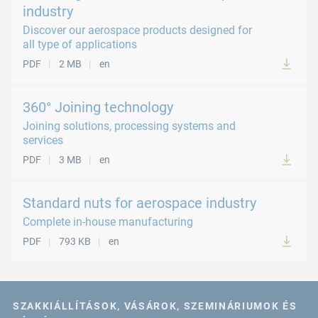
industry
Discover our aerospace products designed for
all type of applications
PDF
2 MB
en
360° Joining technology
Joining solutions, processing systems and
services
PDF
3 MB
en
Standard nuts for aerospace industry
Complete in-house manufacturing
PDF
793 KB
en
SZAKKIÁLLÍTÁSOK, VÁSÁROK, SZEMINÁRIUMOK ÉS