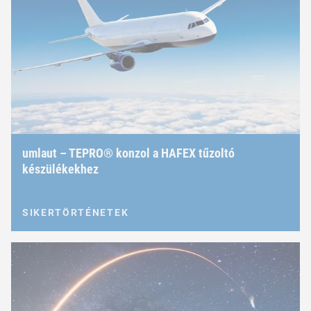
umlaut – TEPRO® konzol a HAFEX tűzoltó
készülékekhez
SIKERTÖRTÉNETEK