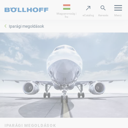
Magyarország |
eCatalog
Keresés
Menü
hu
Iparági megoldások
IPARÁGI MEGOLDÁSOK