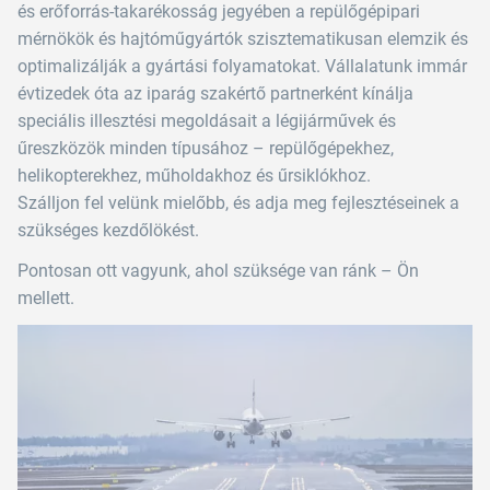
és erőforrás-takarékosság jegyében a repülőgépipari
mérnökök és hajtóműgyártók szisztematikusan elemzik és
optimalizálják a gyártási folyamatokat. Vállalatunk immár
évtizedek óta az iparág szakértő partnerként kínálja
speciális illesztési megoldásait a légijárművek és
űreszközök minden típusához – repülőgépekhez,
helikopterekhez, műholdakhoz és űrsiklókhoz.
Szálljon fel velünk mielőbb, és adja meg fejlesztéseinek a
szükséges kezdőlökést.
Pontosan ott vagyunk, ahol szüksége van ránk – Ön
mellett.