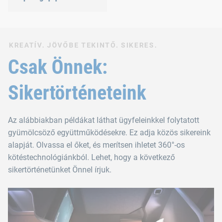
KREATÍV. JÖVŐBE TEKINTŐ. SIKERES.
Csak Önnek:
Sikertörténeteink
Az alábbiakban példákat láthat ügyfeleinkkel folytatott
gyümölcsöző együttműködésekre. Ez adja közös sikereink
alapját. Olvassa el őket, és merítsen ihletet 360°-os
kötéstechnológiánkból. Lehet, hogy a következő
sikertörténetünket Önnel írjuk.