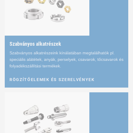
Meneterősítés és menetjavítás –
HELICOIL
®
Vakszegecsanyák és -csavarok –
RIVKLE
®
Ragasztásos technológia –
ONSERT
®
Menetkészítés és csavarok elvesztés elleni biztosítás
Szabványos alkatrészek
Ügyfélspecifikus alkatrészek hőre lágyuló műanyagbó
Szabványos alkatrészeink kínálatában megtalálhatók pl.
speciális alátétek, anyák, perselyek, csavarok, tőcsavarok és
Rezgés- és zajmentesítés –
SITEC
® és
SNAPLOC
®
folyadékszállítási termékek.
Hézagkiegyenlítés –
FLEXITOL
®
RÖGZÍTŐELEMEK ÉS SZERELVÉNYEK
RÖGZÍTŐELEMEK ÉS SZERELVÉNYEK
Szabványos alkatrészek
Rögzítőelemek