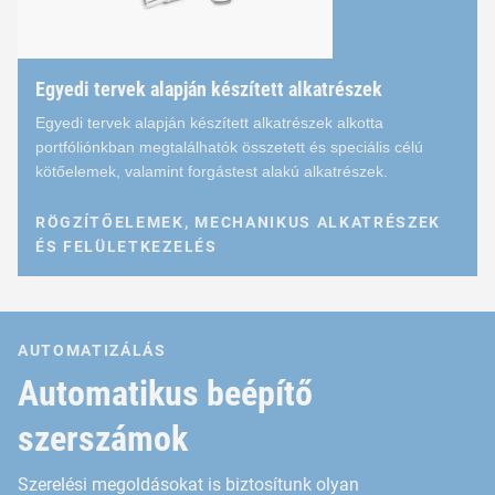
Menet nélküli rögzítőelemek:
Alátétek / perselyek / távtartók
Egyedi tervek alapján készített alkatrészek
Menetes rögzítőelemek:
Egyedi tervek alapján készített alkatrészek alkotta
Anyák / önbiztosító anyák / szerelvények / csav
portfóliónkban megtalálhatók összetett és speciális célú
kötőelemek, valamint forgástest alakú alkatrészek.
Folyadékszállítási termékek
RÖGZÍTŐELEMEK, MECHANIKUS ALKATRÉSZEK
Szerelvények:
ÉS FELÜLETKEZELÉS
B-anyák / hollandianyás szerelvények / normál 
RÖGZÍTŐELEMEK, MECHANIKUS ALKATRÉSZEK ÉS FEL
Egyedi tervek alapján készí
AUTOMATIZÁLÁS
Minősített szabványos alkatrészlisták:
Automatikus beépítő
A tervrajztól a sorozatgyártásig
Airbus QPL (ABS, AS, ASNA, MS, NAS, NFL, NSA stb.)
szerszámok
Airbus Helicopters (ASNA, DHS, EN, ECS stb.)
Sorozatgyártás
Szerelési megoldásokat is biztosítunk olyan