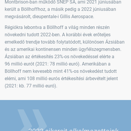
Montbrison-ban működő SNEP SA, ami 2021 júniusában
került a Böllhoffhoz, a másik pedig a 2022 júniusában
megvásárolt, dieupentale-i Gillis Aerospace.
Régiókra lebontva a Böllhoff a világ minden részén
növekedni tudott 2022-ben. A korábbi évek erőteljes
emelkedő trendje tovább folytatódott, különösen Ázsiában
és az amerikai kontinensen minden ügyfélszegmensben.
Ázsiában az értékesítés 23%-os növekedéssel elérte a
96 millió eurót (2021: 78 millió euró). Amerikában a
Böllhoff nem kevesebb mint 41%-os növekedést tudott
»
elérni, ami 108 millió eurós értékesítési árbevételt jelent
(2021: kb. 77 millió euró).