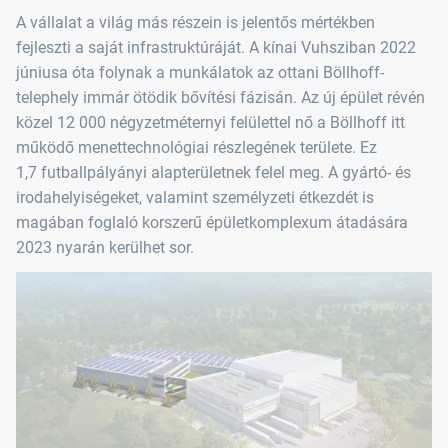
A vállalat a világ más részein is jelentős mértékben
fejleszti a saját infrastruktúráját. A kínai Vuhsziban 2022
júniusa óta folynak a munkálatok az ottani Böllhoff-
telephely immár ötödik bővítési fázisán. Az új épület révén
közel 12 000 négyzetméternyi felülettel nő a Böllhoff itt
működő menettechnológiai részlegének területe. Ez
1,7 futballpályányi alapterületnek felel meg. A gyártó- és
irodahelyiségeket, valamint személyzeti étkezdét is
magában foglaló korszerű épületkomplexum átadására
2023 nyarán kerülhet sor.