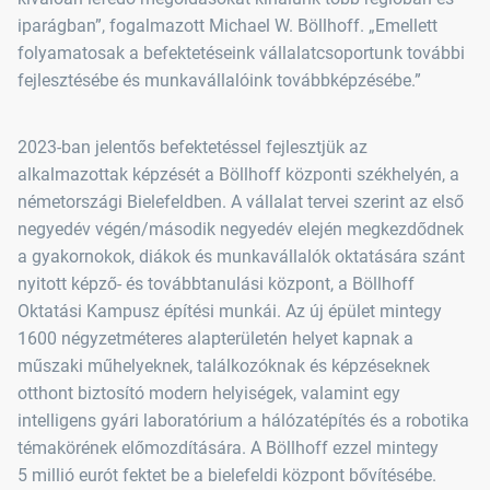
iparágban”, fogalmazott Michael W. Böllhoff. „Emellett
folyamatosak a befektetéseink vállalatcsoportunk további
fejlesztésébe és munkavállalóink továbbképzésébe.”
2023-ban jelentős befektetéssel fejlesztjük az
alkalmazottak képzését a Böllhoff központi székhelyén, a
németországi Bielefeldben. A vállalat tervei szerint az első
negyedév végén/második negyedév elején megkezdődnek
a gyakornokok, diákok és munkavállalók oktatására szánt
nyitott képző- és továbbtanulási központ, a Böllhoff
Oktatási Kampusz építési munkái. Az új épület mintegy
1600 négyzetméteres alapterületén helyet kapnak a
műszaki műhelyeknek, találkozóknak és képzéseknek
otthont biztosító modern helyiségek, valamint egy
intelligens gyári laboratórium a hálózatépítés és a robotika
témakörének előmozdítására. A Böllhoff ezzel mintegy
5 millió eurót fektet be a bielefeldi központ bővítésébe.