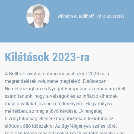
Wilhelm A. Böllhoff
Vállalatvezetés
Kilátások 2023-ra
A Böllhoff óvatos optimizmussal tekint 2023-ra, a
megrendelések volumene megfelelő. Elsősorban
Németországban és Nyugat-Európában azonban arra kell
számítanunk, hogy a válságok és az infláció kihatnak
majd a vállalat jövőbeli eredményeire. Hogy milyen
mértékben, az még a jövő kérdése. „A rengeteg
bizonytalanság ellenére magabiztosan tekintünk az
előttünk álló időszakra. Az ügyféligények széles körét
kiválóan lefedő megoldásokat kínálunk több régióban és