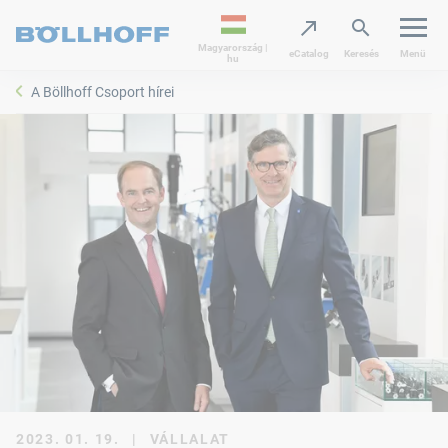
Magyarország |
eCatalog
Keresés
Menü
hu
A Böllhoff Csoport hírei
2023. 01. 19.
|
VÁLLALAT