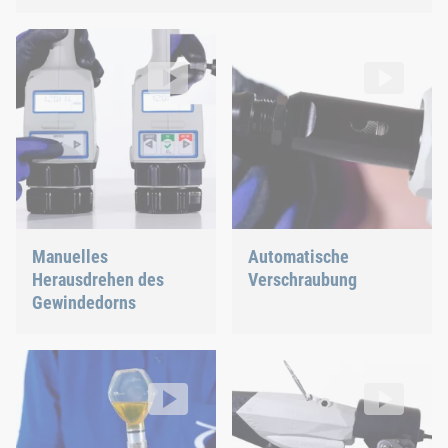
Manuelles Herausdrehen des Gewindedorns
Automatische Verschraubung
RIVKLE® NEO B107 / B109
RIVKLE® NEO B107 / B109
Video: https://d30qymu4o00meq.cloudfront.net/boellhof
Video: https://d30qymu4o00m
Manuelles
Automatische
Herausdrehen des
Verschraubung
Gewindedorns
Öl auffüllen und entlüften
Werkzeugaufnahme
RIVKLE® NEO B107 / B109
RIVKLE® NEO B107 / B109
Video: https://d30qymu4o00meq.cloudfront.net/boellhoff
Video: https://d30qymu4o00m