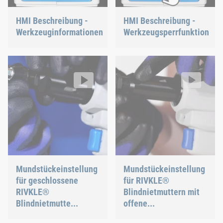
HMI Beschreibung -
HMI Beschreibung -
Werkzeuginformationen
Werkzeugsperrfunktion
Mundstückeinstellung für geschlossene RIVKLE® Blindnietmut
Mundstückeinstellung für RIVK
RIVKLE® NEO B107 / B109
RIVKLE® NEO B107 / B109
Video: https://d30qymu4o00meq.cloudfront.net/boellhof
Video: https://d30qymu4o00m
Mundstückeinstellung
Mundstückeinstellung
für geschlossene
für RIVKLE®
RIVKLE®
Blindnietmuttern mit
Blindnietmutte...
offene...