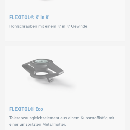
FLEXITOL® K' in K'
Hohlschrauben mit einem K' in K' Gewinde.
FLEXITOL® K' in K'
Bei den sogenannten Hohlschrauben ist die Funktion des K' 
K' in K' Gewinde schneidet sich selbst sein Aufnahmegewinde
Durch einen Hemmungseffekt lässt sich die Hohlschraube nu
FLEXITOL® Eco
Toleranzausgleichselement aus einem Kunststoffkäfig mit
einer umspritzten Metallmutter.