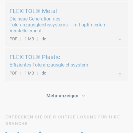
FLEXITOL® Metal
Die neue Generation des
Toleranzausgleichssystems – mit optimiertem
Verstellelement
PDF
1 MB
de
FLEXITOL® Plastic
Effizientes Toleranzausgleichssystem
PDF
1 MB
de
Mehr anzeigen
PDF
157 KB
de
PDF
1 MB
de
PDF
2 MB
de
ENTDECKEN SIE DIE RICHTIGE LÖSUNG FÜR IHRE
BRANCHE