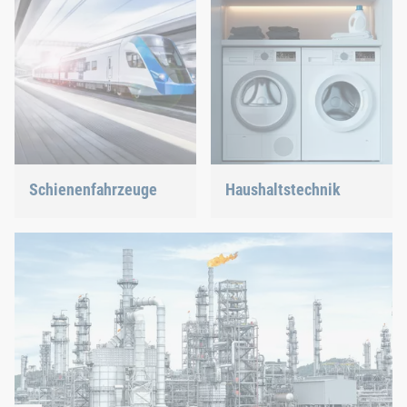
Schienenfahrzeuge
Haushaltstechnik
Egal, ob Schrauben, Nieten,
Ob in der Spülmaschine
Clinchen oder C-Teile-
oder im Backofen, wir
Management – wir bieten
sorgen für eine
Ihnen die richtige Lösung.
passgenaue Verbindung.