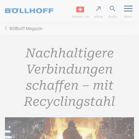
Schweiz | de
eShop
Suche
Menü
Böllhoff Magazin
Nachhaltigere
Verbindungen
schaffen – mit
Recyclingstahl